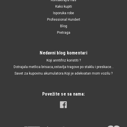
Kako kupiti
Isporuka robe
Professional Hundert
Blog
Pretraga
Nedavni blog komentari
Koji anntifriz koristiti ?
Dotrajala metlica brisaca,ostavlja tragove po staklu i preskace...
Savet za kupovinu akumulatora.Koji je adekvatan mom vozilu ?
Povežite se sa nama: