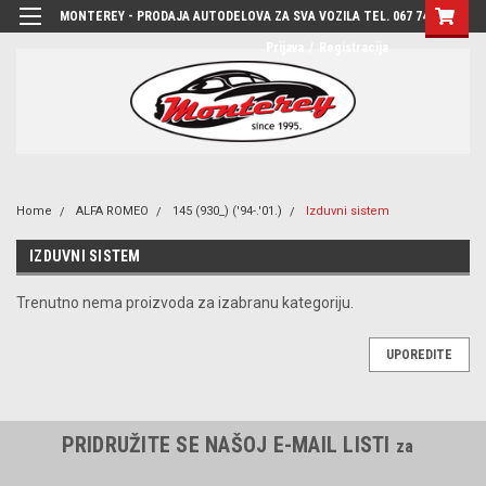
MONTEREY - PRODAJA AUTODELOVA ZA SVA VOZILA TEL. 067 7444-780
Prijava
/
Registracija
Home
ALFA ROMEO
145 (930_) ('94-.'01.)
Izduvni sistem
IZDUVNI SISTEM
Trenutno nema proizvoda za izabranu kategoriju.
UPOREDITE
PRIDRUŽITE SE NAŠOJ E-MAIL LISTI
za