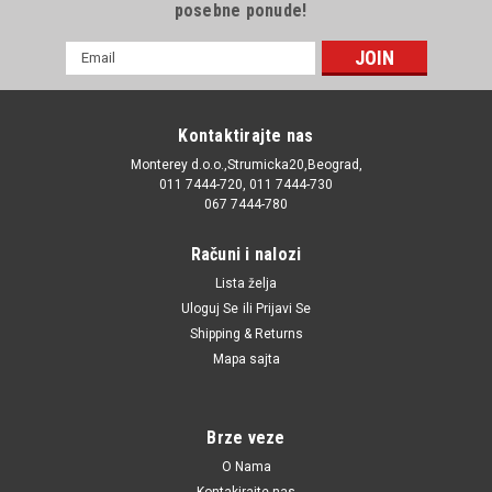
posebne ponude!
E-
mail
Adresa
Kontaktirajte nas
Monterey d.o.o.,Strumicka20,Beograd,
011 7444-720, 011 7444-730
067 7444-780
Računi i nalozi
Lista želja
Uloguj Se
ili
Prijavi Se
Shipping & Returns
Mapa sajta
Brze veze
O Nama
Kontakirajte nas