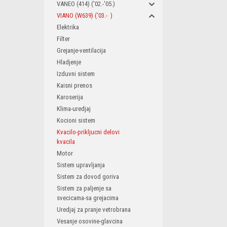
VANEO (414) ('02.-'05.)
VIANO (W639) ('03.- )
Elektrika
Filter
Grejanje-ventilacija
Hladjenje
Izduvni sistem
Kaisni prenos
Karoserija
Klima-uredjaj
Kocioni sistem
Kvacilo-prikljucni delovi
kvacila
Motor
Sistem upravljanja
Sistem za dovod goriva
Sistem za paljenje sa
svecicama-sa grejacima
Uredjaj za pranje vetrobrana
Vesanje osovine-glavcina