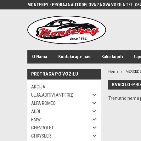
MONTEREY - PRODAJA AUTODELOVA ZA SVA VOZILA TEL. 067
O Nama
Kontakirajte nas
Kako kupiti
Isp
Home
MERCED
PRETRAGA PO VOZILU
KVACILO-PRI
AKCIJA
ULJA,ADITIVI,ANTIFRIZ
Trenutno nema p
ALFA ROMEO
AUDI
BMW
CHEVROLET
CHRYSLER