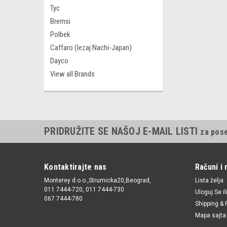
Tyc
Bremsi
Polbek
Caffaro (lezaj Nachi-Japan)
Dayco
View all Brands
PRIDRUŽITE SE NAŠOJ E-MAIL LISTI
za pos
Kontaktirajte nas
Računi i 
Monterey d.o.o.,Strumicka20,Beograd,
Lista želja
011 7444-720, 011 7444-730
Uloguj Se
il
067 7444-780
Shipping & 
Mapa sajta