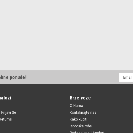
E-
ebne ponude!
mail
Adresa
nalozi
Brze veze
O Nama
i
Prijavi Se
Kontakirajte nas
Returns
Kako kupiti
Isporuka robe