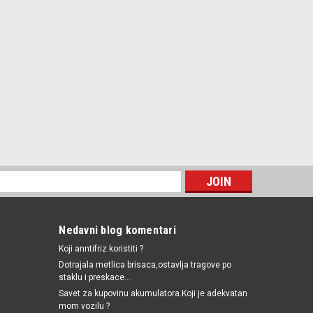
Nedavni blog komentari
Koji anntifriz koristiti ?
Dotrajala metlica brisaca,ostavlja tragove po
staklu i preskace...
Savet za kupovinu akumulatora.Koji je adekvatan
mom vozilu ?