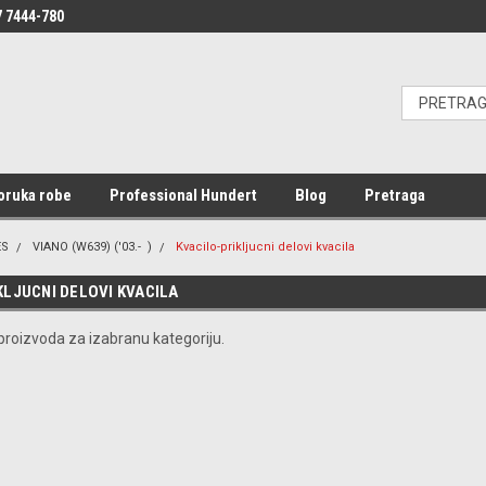
 7444-780
oruka robe
Professional Hundert
Blog
Pretraga
ES
VIANO (W639) ('03.- )
Kvacilo-prikljucni delovi kvacila
KLJUCNI DELOVI KVACILA
roizvoda za izabranu kategoriju.