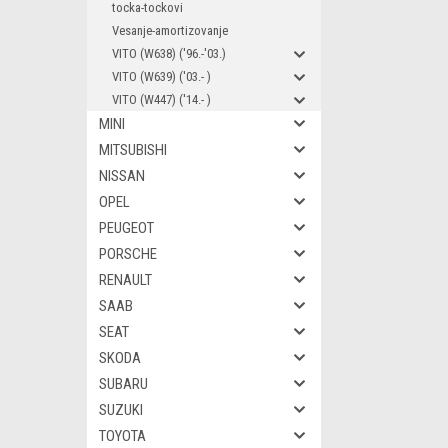
tocka-tockovi
Vesanje-amortizovanje
VITO (W638) ('96.-'03.)
VITO (W639) ('03.- )
VITO (W447) ('14.- )
MINI
MITSUBISHI
NISSAN
OPEL
PEUGEOT
PORSCHE
RENAULT
SAAB
SEAT
SKODA
SUBARU
SUZUKI
TOYOTA