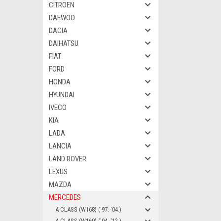
CITROEN
DAEWOO
DACIA
DAIHATSU
FIAT
FORD
HONDA
HYUNDAI
IVECO
KIA
LADA
LANCIA
LAND ROVER
LEXUS
MAZDA
MERCEDES
A-CLASS (W168) ('97.-'04.)
A-CLASS (W169) ('04.-'12.)