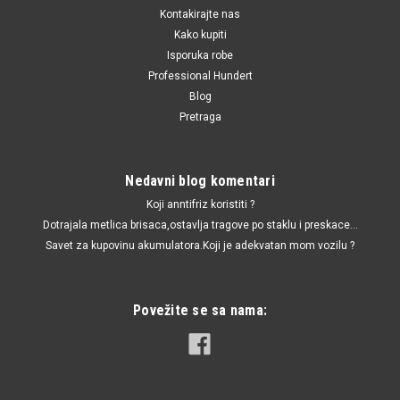
Kontakirajte nas
Kako kupiti
Isporuka robe
Professional Hundert
Blog
Pretraga
Nedavni blog komentari
Koji anntifriz koristiti ?
Dotrajala metlica brisaca,ostavlja tragove po staklu i preskace...
Savet za kupovinu akumulatora.Koji je adekvatan mom vozilu ?
Povežite se sa nama: