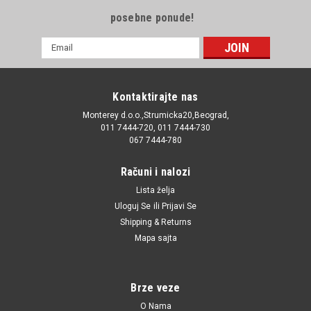
posebne ponude!
E-
mail
Adresa
Kontaktirajte nas
Monterey d.o.o.,Strumicka20,Beograd,
011 7444-720, 011 7444-730
067 7444-780
Računi i nalozi
Lista želja
Uloguj Se
ili
Prijavi Se
Shipping & Returns
Mapa sajta
Brze veze
O Nama