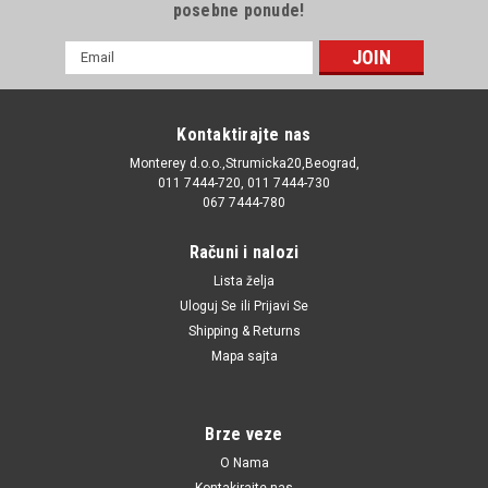
posebne ponude!
E-
mail
Adresa
Kontaktirajte nas
Monterey d.o.o.,Strumicka20,Beograd,
011 7444-720, 011 7444-730
067 7444-780
Računi i nalozi
Lista želja
Uloguj Se
ili
Prijavi Se
Shipping & Returns
Mapa sajta
Brze veze
O Nama
Kontakirajte nas