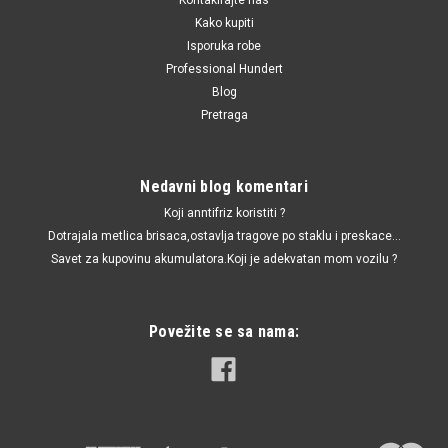
Kako kupiti
Isporuka robe
Professional Hundert
Blog
Pretraga
Nedavni blog komentari
Koji anntifriz koristiti ?
Dotrajala metlica brisaca,ostavlja tragove po staklu i preskace...
Savet za kupovinu akumulatora.Koji je adekvatan mom vozilu ?
Povežite se sa nama: