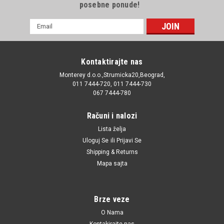
posebne ponude!
E-
mail
Adresa
Kontaktirajte nas
Monterey d.o.o.,Strumicka20,Beograd,
011 7444-720, 011 7444-730
067 7444-780
Računi i nalozi
Lista želja
Uloguj Se
ili
Prijavi Se
Shipping & Returns
Mapa sajta
Brze veze
O Nama
Kontakirajte nas