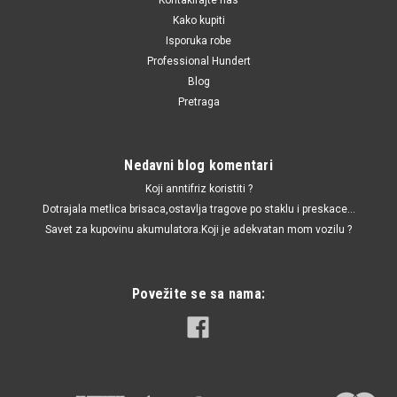
Kako kupiti
Isporuka robe
Professional Hundert
Blog
Pretraga
Nedavni blog komentari
Koji anntifriz koristiti ?
Dotrajala metlica brisaca,ostavlja tragove po staklu i preskace...
Savet za kupovinu akumulatora.Koji je adekvatan mom vozilu ?
Povežite se sa nama: