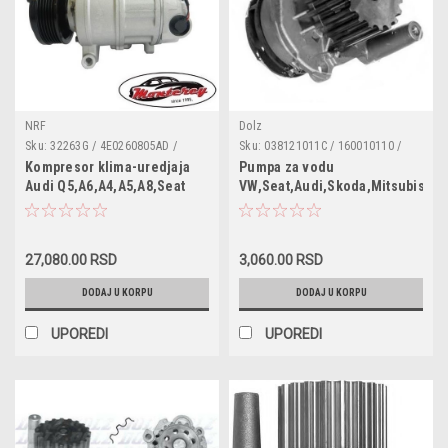
NRF
Dolz
Sku:
32263G / 4E0260805AD /
Sku:
038121011C / 160010110 /
4E0260805AJ / 4E0260805AP /
A251 / 1100635 / 1457395 /
Kompresor klima-uredjaja
Pumpa za vodu
4E0260805BA / 4E0260805J /
1673518 / 038121011G /
Audi Q5,A6,A4,A5,A8,Seat
VW,Seat,Audi,Skoda,Mitsubishi
4F0260805AA / 4F0260805AC /
038121011H / 038121011J /
Exeo
1.9TDI
4F0260805AE / 4F0260805AG /
03G121011 / 03L121011B /
4F0260805AN / 4F0260805AP /
03L121011G
4F0260805BA / 4F0260805G /
4F0260805J / 4F0260805M /
27,080.00 RSD
3,060.00 RSD
4F0260805N / 4F0260805P
DODAJ U KORPU
DODAJ U KORPU
UPOREDI
UPOREDI