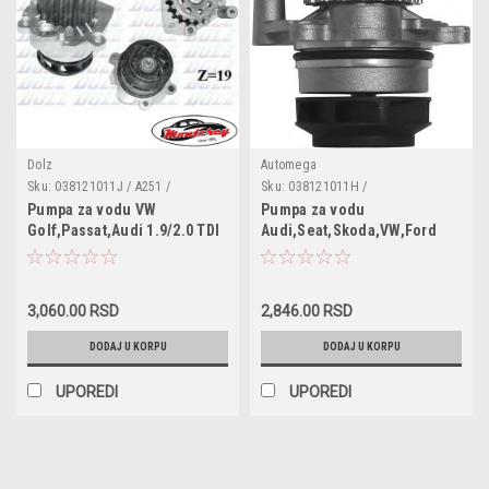
Dolz
Automega
Sku:
038121011J / A251 /
Sku:
038121011H /
VKPC81626 / VAF1025 / FA3006 /
301210011038H / 160010110
Pumpa za vodu VW
Pumpa za vodu
PC2105E / 038121011C /
Golf,Passat,Audi 1.9/2.0 TDI
Audi,Seat,Skoda,VW,Ford
038121011CX / 038121011D /
038121011DX / 038121011G /
038121011GX / 038121011H /
038121011
3,060.00 RSD
2,846.00 RSD
DODAJ U KORPU
DODAJ U KORPU
UPOREDI
UPOREDI