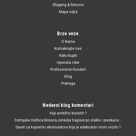
Shipping & Returns
|
NRF
Sku:
32263G / 4E0260805AD / 4E0260805AJ / 4E0260805AP /
Mapa sajta
4E0260805BA / 4E0260805J / 4F0260805AA / 4F0260805AC / 4F0260805AE
/ 4F0260805AG / 4F0260805AN / 4F0260805AP / 4F0260805BA /
4F0260805G / 4F0260805J / 4F0260805M / 4F0260805N / 4F0260805P
Kompresor klima-uredjaja Audi
Brze veze
Q5,A6,A4,A5,A8,Seat Exeo
O Nama
Kontakirajte nas
Kompresor klima-uredjaja Audi Q5,A6,A4,A5,A8,Seat Exeo
Kako kupiti
Isporuka robe
Professional Hundert
27,080.00 RSD
Blog
Pretraga
DODAJ U KORPU
UPOREDI
Nedavni blog komentari
Koji anntifriz koristiti ?
Dotrajala metlica brisaca,ostavlja tragove po staklu i preskace...
Savet za kupovinu akumulatora.Koji je adekvatan mom vozilu ?