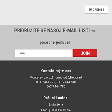
UPOREDITE
PRIDRUŽITE SE NAŠOJ E-MAIL LISTI
za
posebne ponude!
E-
mail
Adresa
Kontaktirajte nas
Monterey d.o.o.,Strumicka20,Beograd,
011 7444-720, 011 7444-730
067 7444-780
Računi i nalozi
Lista želja
Uloguj Se
ili
Prijavi Se