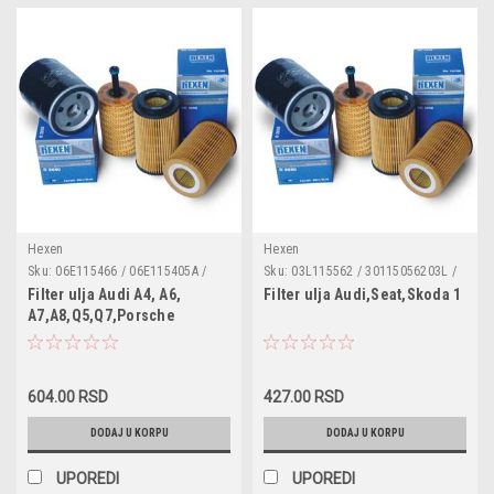
Hexen
Hexen
Sku:
06E115466 / 06E115405A /
Sku:
03L115562 / 30115056203L /
06E115405C / 06E115562A /
ADV182110 / F026407023 /
Filter ulja Audi A4, A6,
Filter ulja Audi,Seat,Skoda 1
1457429185 / 1457429268 /
COF100580E / ML4509 / OE688 /
A7,A8,Q5,Q7,Porsche
COF100596E / OE671/4 /
FO-ECO098 / OX388D / 50014502 /
Cayenne,VW Touareg 2
E32HD184 / FO-ECO108 /
HU7008z / L418 / WL7476 /
B1W042PR / OX381D / 50014008/3
OC3140
/ HU722z / L390 / WL7505 /
OC3096
604.00 RSD
427.00 RSD
DODAJ U KORPU
DODAJ U KORPU
UPOREDI
UPOREDI