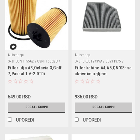
Automega
Automega
Sku:
03N115562 / 03N115562B /
Sku:
8K0819439A / 30931375 /
03N115466 / 180040810 /
180049210 / 8K0819439B
Filter ulja A3,Octavia 3,Golf
Filter kabine A4,A5,Q5 '08- sa
F026407157 / 03N115562 /
7,Passat 1.6-2.0TDi
aktivnim ugljem
HU7020Z / WL7514
549.00 RSD
936.00 RSD
DODAJ U KORPU
DODAJ U KORPU
UPOREDI
UPOREDI