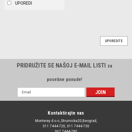
UPOREDI
UPOREDITE
PRIDRUŽITE SE NAŠOJ E-MAIL LISTI
za
posebne ponude!
E-
mail
Adresa
Kontaktirajte nas
Monterey d.o.o.,Strumicka20,Beograd,
011 7444-720, 011 7444-730
067 7444-780