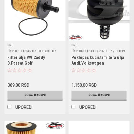
3RG
3RG
Sku:
071115562C / 180043010 /
Sku:
06E115433 / 2370007 / 80039
95561 / 68001297AA / 1118184 /
/ 06E115433C
Filter ulja VW Caddy
Poklopac kucista filtera ulja
1250679 / MN980125 / MN980408
3,Passat,Golf
Audi,Volkswagen
/ 045115466 / 045115466A /
4,Tiguan,Sharan,Bora,Lupo,Seat
045115466B / 070115562 /
Toledo II,Skoda
071115562 / 071115562A
Roomster,Superb,Audi
369.00 RSD
1,150.00 RSD
A2,Skoda Fabia
1.4/1.9/2.0TDI
DODAJ U KORPU
DODAJ U KORPU
UPOREDI
UPOREDI