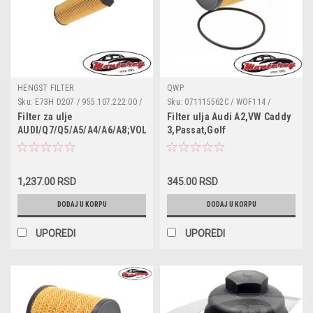
HENGST FILTER
QWP
Sku:
E73H D207 / 955.107.222.00 /
Sku:
071115562C / WOF114 /
057 115 561 M / 057115561M /
180043010 / 95561 / 68001297AA /
Filter za ulje
Filter ulja Audi A2,VW Caddy
1153110000 / 2510500 / 586018 /
1118184 / 1250679 / MN980125 /
AUDI/Q7/Q5/A5/A4/A6/A8;VOLKSWAGEN/Touareg
3,Passat,Golf
95510722200 / A210399 /
MN980408 / 045115466 /
4,Tiguan,Sharan,Bora,Lupo,Seat
CH10636ECO / E73HD207 /
045115466A / 045115466B /
Toledo II,Skoda
ELH4389 / F026407066 /
070115562 / 071115562 /
FA5960ECO / FOP370 / HU8001X /
071115562A
Roomster,Superb,Skoda
L403 / OX1963D / OX1963DECO /
1,237.00 RSD
345.00 RSD
Fabia 1.4/1.9/2.0TDI
P7066 / QFL0304 / S5105PE
DODAJ U KORPU
DODAJ U KORPU
UPOREDI
UPOREDI