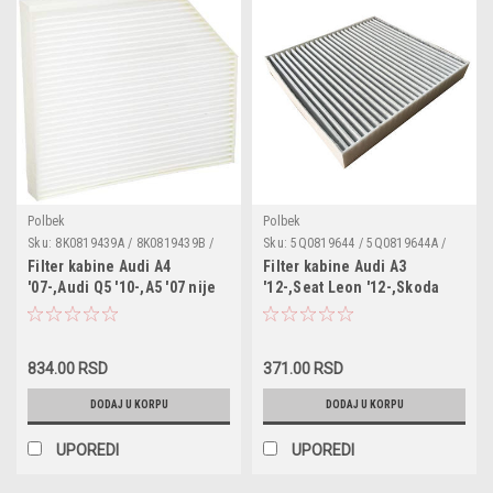
Polbek
Polbek
Sku:
8K0819439A / 8K0819439B /
Sku:
5Q0819644 / 5Q0819644A /
PB1706 / CU2450 / 1987432369 /
PB1107 / CU26009 / 1987435021 /
Filter kabine Audi A4
Filter kabine Audi A3
LAK386 / WP9329
LA888
'07-,Audi Q5 '10-,A5 '07 nije
'12-,Seat Leon '12-,Skoda
sa aktivnim ugljem
Octavia '12-,VW Golf 6
kabriolet,Golf 7 '12-
834.00 RSD
371.00 RSD
DODAJ U KORPU
DODAJ U KORPU
UPOREDI
UPOREDI