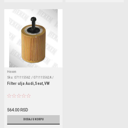
Hexen
Sku:
071115562 / 071115562A /
071115562B / 1250679 /
Filter ulja Audi,Seat,VW
045115466 / 045115466A /
045115466B / 045115389C /
071115562A / MN980125 /
COF100525E / EOF087 / OC3018
564.00 RSD
DODAJ U KORPU