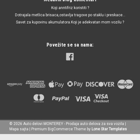
Koji anntifriz koristiti ?
Dotrajala metlica brisaca,ostavlja tragove po staklu i preskace...
Savet za kupovinu akumulatora.Koji je adekvatan mom vozilu ?
Povežite se sa nama:
©
2026
Auto delovi MONTEREY - Prodaja auto delova za sva vozila
|
Mapa sajta
|
Premium
BigCommerce
Theme by
Lone Star Templates