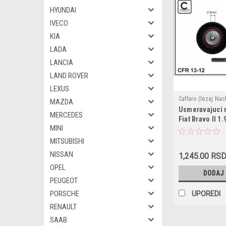
HYUNDAI
IVECO
KIA
LADA
LANCIA
LAND ROVER
LEXUS
Caffaro (lezaj Nac
MAZDA
Usmeravajuci r
55190052 / 60654
MERCEDES
Fiat Bravo II 1
MINI
1.9JTD,Punto 2
1.9D,1.9JTD,L
MITSUBISHI
1.9D,Thesis 3.0
NISSAN
1,245.00 RS
147 3.2,156 2.5
OPEL
V6,GT 3.2 GTA 
DODAJ
V6,3.2 V6,Spide
PEUGEOT
dimenzije 65x
PORSCHE
UPOREDI
RENAULT
SAAB