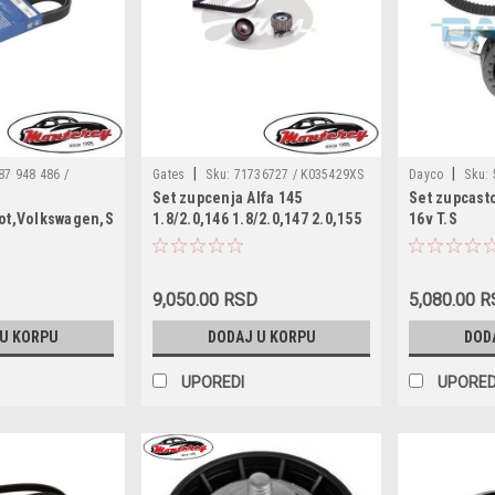
|
|
87 948 486 /
Gates
Sku:
71736727 / K035429XS
Dayco
Sku:
Set zupcenja Alfa 145
Set zupcasto
90 / 11 28 7 798
/ VKMA02177 / CT877K1 / KTB329
55221254S1 / 
ot,Volkswagen,Seat,Alfa
1.8/2.0,146 1.8/2.0,147 2.0,155
16v T.S
750 YQ / 1229549 /
/ KTB610 / 530
ord,Skoda,Mini,Suzuki,Mazda,Seat
1.7/2.0,156 1.8/2.0,166 2.0,GTV
95VW 6C301 EA /
5587870 / CT9
1.8/2.0 16v,Spider 1.8/2.0
1-15-909A / Y601-
F954318V / KC
16v,Fiat Coupe 1.8 16v,Lancia
 137 C / 037 903
9,050.00 RSD
5,080.00 
Dedra 1.8 16v
37 G / 04C 260 849 E
 U KORPU
DODAJ U KORPU
DOD
UPOREDI
UPORED