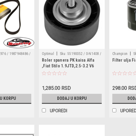
|
|
976 / 1987948486 /
Optimal
Sku:
55190052 / 0-N1408 /
Champion
S
6
Roler spanera PK kaisa Alfa
Filter ulja Fi
PK976 / MR60975 /
APV1091 / VKMA32037 / 19488 /
COF101103S
,Fiat Stilo 1.9JTD,2.5-3.2 V6
0975 / 0500060976
532022810 / 60654130 / 60813221 /
5590 /
0N1408
50FV / 5750YQ /
C301DA /
1,285.00 RSD
298.00 RS
15909A /
 U KORPU
DODAJ U KORPU
DOD
7903137C
UPOREDI
UPORED