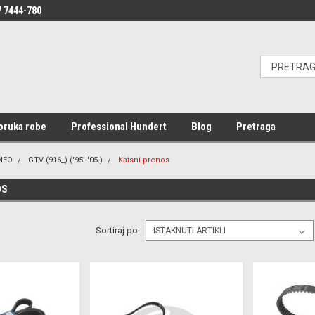
 7444-780
oruka robe
Professional Hundert
Blog
Pretraga
MEO
GTV (916_) ('95.-'05.)
Kaisni prenos
OS
Sortiraj po: