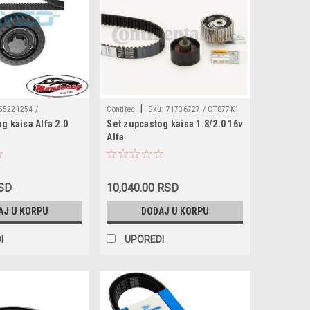
|
55221254 /
Contitec
Sku:
71736727 / CT877K1
g kaisa Alfa 2.0
Set zupcastog kaisa 1.8/2.0 16v
60620887 / 60620887S1
/ 530022310 / 99020046 / KTB329 /
Alfa
034710 / 74930977 /
KH273 / TBK183 / KDB329 / KCD0096 /
145,147,156,GTV,Spider,Lancia
70K1 / LDK0050 /
3012100810 / LDK0315 / VKMA02177 /
Dedra
D0762 / SK1664 /
KD45831 /
RSD
10,040.00 RSD
AJ U KORPU
DODAJ U KORPU
I
UPOREDI