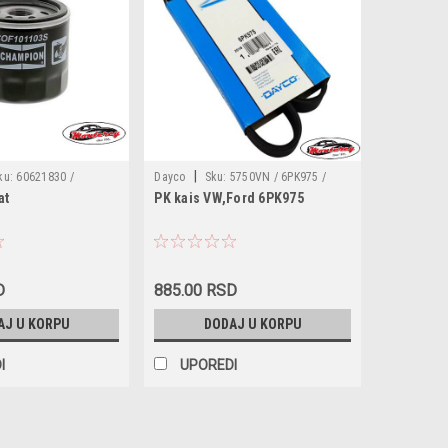
|
ku:
60621830 /
Dayco
Sku:
5750VN / 6PK975 /
at
PK kais VW,Ford 6PK975
60571125 / 60625590 / 11287798112
/ 5750FV / 5750FW / 5750YQ /
5750YS / 9642383780 / 9642383980 /
1229549 / 1539584 / 1689148 / 4M5Q-
6C301-DA / 6M5Q-6C301-EA / 95VW-
D
885.00 RSD
6C301-EA / AV6Q-6C301-DA / Y601-15-
AJ U KORPU
DODAJ U KORPU
909 / Y60115909
I
UPOREDI