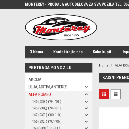
MONTEREY - PRODAJA AUTODELOVA ZA SVA VOZILA TEL. 067
O Nama
Kontakirajte nas
Kako kupiti
Isp
Home
ALFA RO
PRETRAGA PO VOZILU
KAISNI PREN
AKCIJA
ULJA,ADITIVI,ANTIFRIZ
ALFA ROMEO
145 (930_) ('94-.'01.)
146 (930_) ('94-'01.)
147 (937_) ('00.-'10.)
156 (932_) ('97.-'06.)
159 (939) ('05.-'11.)