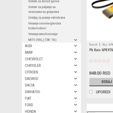
Sistem za dovod goriva
Sistem za paljenje sa
svecicama-sa grejacima
Uredjaj za pranje vetrobrana
Vesanje osovine-glavcina
tocka-tockovi
Vesanje-amortizovanje
MITO (955_) ('08.-'18.)
|
Bosch
Sku:
6PK
AUDI
Pk Kais 6PK97
30928908 / VKMV6
BMW
AD06R975 / DV6PK
CHEVROLET
/ 60571125 / 6062
CHRYSLER
11287798112 / 57
1229549 / 4M5Q6
CITROEN
848.00 RSD
Y60115909 / Y601
DAEWOO
DODAJ
Y60115909B / 03
DACIA
DAIHATSU
UPOREDI
FIAT
FORD
HONDA