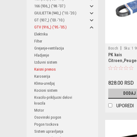
166 (936_) ('98.-'07.)
GIULIETTA (940_) ('10.-'20.)
GT (937_) ('03.-'10.)
GTV (916_) ('95.-'05.)
Elektrika
Filter
|
Grejanje-ventilacija
Bosch
Sku:
1 9
PK kais
60571125 / 606255
Hladjenje
Citroen,Peuge
112 / 5750 FV / 5
Izduvni sistem
Romeo,Volvo,F
4M5Q6 C301 DA / 
Kaisni prenos
Y601-15-909 / Y60
Karoserija
15-909B / 037 903
828.00 RSD
Klima-uredjaj
137 F / 037 903 1
Kocioni sistem
DODAJ
/ 9514169KA0
Kvacilo-prikljucni delovi
kvacila
UPOREDI
Motor
Osovinski pogon
Pogon tockova
Sistem upravljanja