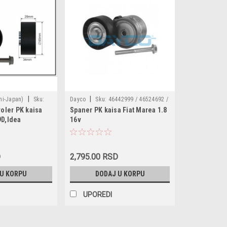
|
|
hi-Japan)
Sku:
Dayco
Sku:
46442999 / 46524692 /
oler PK kaisa
Spaner PK kaisa Fiat Marea 1.8
130 / 13-12
60811332 / 60814110 / 46446374 /
.9D,Idea
16v
60811874 / APV1000
,Stilo
ancia Musa
 V6,3.2 V6,Alfa
D
2,795.00 RSD
 V6,166 2.0-3.0
'03-'10,GTV 3.0
 U KORPU
DODAJ U KORPU
r 3 plasticni
8x29
UPOREDI