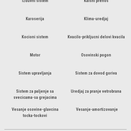
Izduvni sistem
Kaisni prenos
Karoserija
Klima-uredjaj
Kocioni sistem
Kvacilo-prikljucni delovi kvacila
Motor
Osovinski pogon
Sistem upravljanja
Sistem za dovod goriva
Sistem za paljenje sa
Uredjaj za pranje vetrobrana
svecicama-sa grejacima
Vesanje osovine-glavcina
Vesanje-amortizovanje
tocka-tockovi