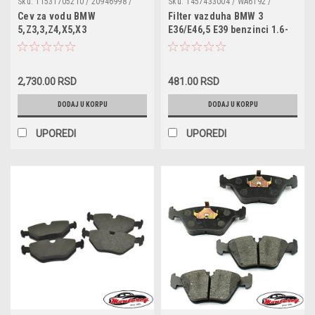
Sku:
11531705210 / 20946998 /
Sku:
1457433004 / WA6192 /
004028003 / 004-028-003
PA7118 / WA6192 / C25114 /
Cev za vodu BMW
Filter vazduha BMW 3
13721730946 / 13721738462 /
5,Z3,3,Z4,X5,X3
E36/E46,5 E39 benzinci 1.6-
13721730449 / PC882
2.3 243x178x58 mm
2,730.00 RSD
481.00 RSD
DODAJ U KORPU
DODAJ U KORPU
UPOREDI
UPOREDI