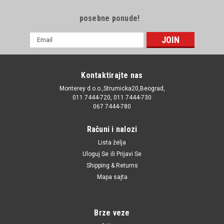
posebne ponude!
E-
mail
Adresa
Kontaktirajte nas
Monterey d.o.o.,Strumicka20,Beograd,
011 7444-720, 011 7444-730
067 7444-780
Računi i nalozi
Lista želja
Uloguj Se
ili
Prijavi Se
Shipping & Returns
Mapa sajta
Brze veze