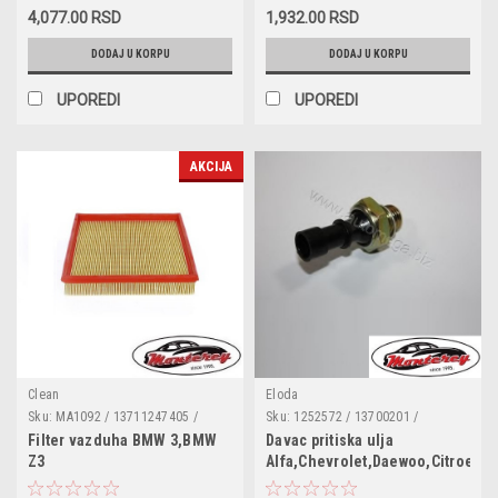
34112157571 / 34112157572 /
0986460952 / 120432 /
4,077.00 RSD
1,932.00 RSD
34112157616 / 34114398211
13046054052 / 180801 / 21292
DODAJ U KORPU
DODAJ U KORPU
UPOREDI
UPOREDI
AKCIJA
Clean
Eloda
Sku:
MA1092 / 13711247405 /
Sku:
1252572 / 13700201 /
13721247404 / 13721247405 /
1252557 / 1658279J50 / 6240251 /
Filter vazduha BMW 3,BMW
Davac pritiska ulja
13721247637 / 1457433697 /
55202374 / 1535416 / SW90012 /
Z3
Alfa,Chevrolet,Daewoo,Citroen,F
152071758522 / 2541 / 3004900 /
6ZL003259491 / 95961350 /
42168 / 71758522 / A368 / A37622
96281689 / 90569684 / 90507539 /