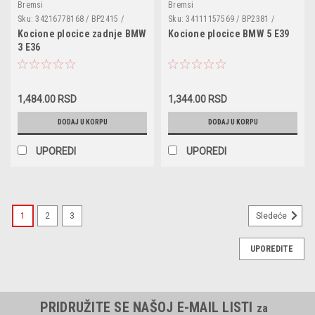
Bremsi
Bremsi
Sku:
34216778168 / BP2415 /
Sku:
34111157569 / BP2381 /
34211157044 / 34211157334 /
34111153910 / 34111157039 /
Kocione plocice zadnje BMW
Kocione plocice BMW 5 E39
34211157563 / 34211157814 /
34111157570 / 34111157813 /
3 E36
34211158108 / 34211158266 /
34111158265 / 34111158267 /
34211158270 / 34211158562 /
34111159259 / 34111159279 /
34211160198 / 34211160199 /
34111160450 / 34111160451
34211162536 / 34212225860 /
34212225865 / 34212226092 /
1,484.00 RSD
1,344.00 RSD
34216761253
DODAJ U KORPU
DODAJ U KORPU
UPOREDI
UPOREDI
1
2
3
Sledeće
UPOREDITE
PRIDRUŽITE SE NAŠOJ E-MAIL LISTI
za