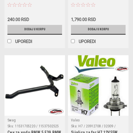
5962J9 / 5962K0 / 5962K2 /
5962K4 / 5962N1 / 5962R9 /
5962S0 / 5962W0 / 5962W1 /
59624G / 59625K / 59626L /
240.00 RSD
1,790.00 RSD
59627P / Q20PRU / 0242235666 /
Q
DODAJ U KORPU
DODAJ U KORPU
UPOREDI
UPOREDI
Swag
Valeo
Sku:
11531705220 / 11537502525
Sku:
H7 / 20912708 / 32009 /
/ 20945351 / 20945351
14145090 / N10320101 /
Cev za vodu BMW 5 E39,BMW
Sijalica za far H7 12V55W