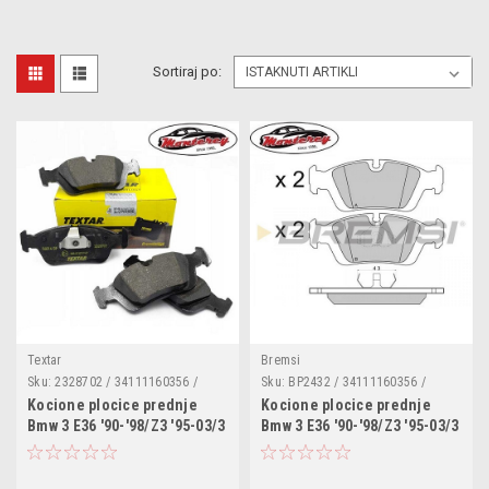
Sortiraj po:
Textar
Bremsi
Sku:
2328702 / 34111160356 /
Sku:
BP2432 / 34111160356 /
34111160357 / 34111160532 /
34111160357 / 34111160532 /
Kocione plocice prednje
Kocione plocice prednje
34111161437 / 34111161438 /
34111161437 / 34111161438 /
Bmw 3 E36 '90-'98/Z3 '95-03/3
Bmw 3 E36 '90-'98/Z3 '95-03/3
34111161445 / 34111161446 /
34111161445 / 34111161446 /
E46 '98-'05/Z4 '03-/
E46 '98-'05/Z4 '03-
34111163850 / 34111164498 /
34111163850 / 34111164498 /
34111164500 / 34111165555 /
34111164737 / 34111165555 /
34111165557 / 34112157570 /
34112157571 / 34119068842 /