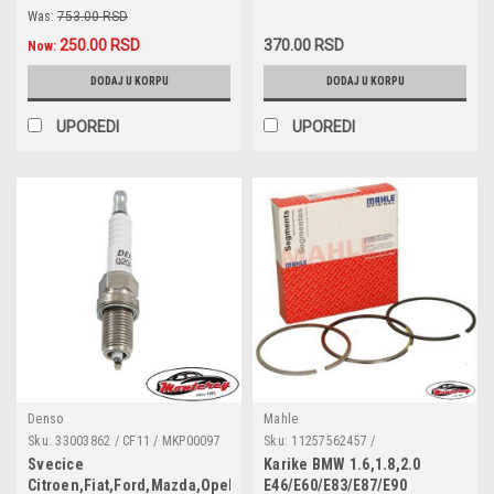
/ A468 / AF0323 / AI5149 / AP088 /
90336039 / 55354378 / 4817876 /
Was:
753.00 RSD
AR468PM / C2493 / CA5641 / E356L
4803551 / 1252562 / 1252570 /
/ EAF101 / ELP3668 / GFE2354 /
96494264
250.00 RSD
370.00 RSD
Now:
LX500
DODAJ U KORPU
DODAJ U KORPU
UPOREDI
UPOREDI
Denso
Mahle
Sku:
33003862 / CF11 / MKP00097
Sku:
11257562457 /
/ 59266K / 5960F0 / 5960G5 /
081RS001010N0 / 800073510000 /
Svecice
Karike BMW 1.6,1.8,2.0
5960J2 / 5962C6 / 5962G3 /
0842570000 / 47907680
Citroen,Fiat,Ford,Mazda,Opel,Pezo
E46/E60/E83/E87/E90
5962G5 / 5962H2 / 5962H9 /