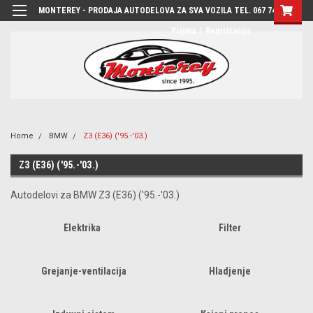
MONTEREY - PRODAJA AUTODELOVA ZA SVA VOZILA TEL. 067 7444-780
Prijava
/
Registracija
Home
BMW
Z3 (E36) ('95.-'03.)
Z3 (E36) ('95.-'03.)
Autodelovi za BMW Z3 (E36) ('95.-'03.)
Elektrika
Filter
Grejanje-ventilacija
Hladjenje