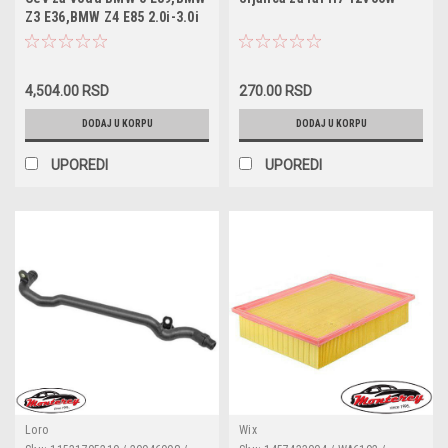
N10320102 / N10320103 /
Z3 E36,BMW Z4 E85 2.0i-3.0i
N10323001 / 63120026294 /
63126904931 / 63128361289 /
63210151620 / 63210309671 /
63210395445 / 63216926910 /
63216926911 / 63217160780
4,504.00 RSD
270.00 RSD
DODAJ U KORPU
DODAJ U KORPU
UPOREDI
UPOREDI
Loro
Wix