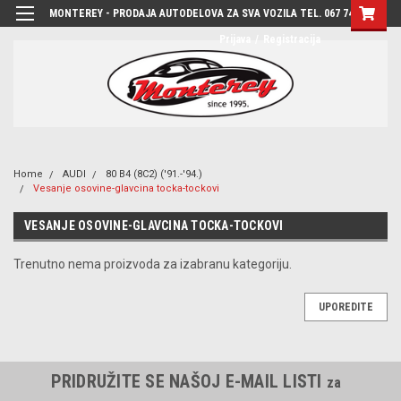
MONTEREY - PRODAJA AUTODELOVA ZA SVA VOZILA TEL. 067 7444-780
Prijava
/
Registracija
Home
AUDI
80 B4 (8C2) ('91.-'94.)
Vesanje osovine-glavcina tocka-tockovi
VESANJE OSOVINE-GLAVCINA TOCKA-TOCKOVI
Trenutno nema proizvoda za izabranu kategoriju.
UPOREDITE
PRIDRUŽITE SE NAŠOJ E-MAIL LISTI
za