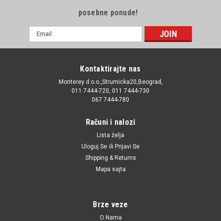
posebne ponude!
E-
mail
Adresa
Kontaktirajte nas
Monterey d.o.o.,Strumicka20,Beograd,
011 7444-720, 011 7444-730
067 7444-780
Računi i nalozi
Lista želja
Uloguj Se
ili
Prijavi Se
Shipping & Returns
Mapa sajta
Brze veze
O Nama