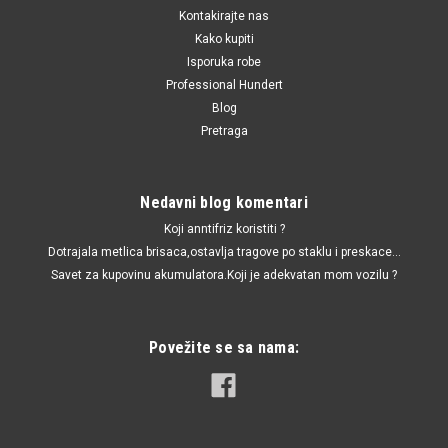
Kontakirajte nas
Kako kupiti
Isporuka robe
Professional Hundert
Blog
Pretraga
Nedavni blog komentari
Koji anntifriz koristiti ?
Dotrajala metlica brisaca,ostavlja tragove po staklu i preskace...
Savet za kupovinu akumulatora.Koji je adekvatan mom vozilu ?
Povežite se sa nama: