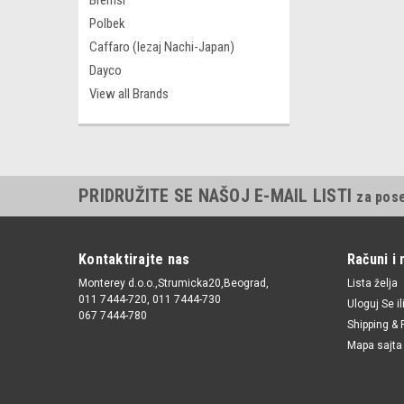
Bremsi
Polbek
Caffaro (lezaj Nachi-Japan)
Dayco
View all Brands
PRIDRUŽITE SE NAŠOJ E-MAIL LISTI
za pos
Kontaktirajte nas
Računi i 
Monterey d.o.o.,Strumicka20,Beograd,
Lista želja
011 7444-720, 011 7444-730
Uloguj Se
il
067 7444-780
Shipping & 
Mapa sajta