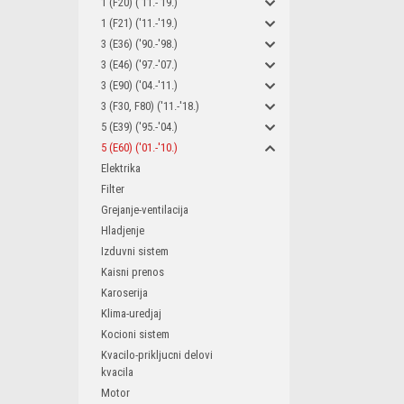
1 (F20) ('11.-'19.)
1 (F21) ('11.-'19.)
3 (E36) ('90.-'98.)
3 (E46) ('97.-'07.)
3 (E90) ('04.-'11.)
3 (F30, F80) ('11.-'18.)
5 (E39) ('95.-'04.)
5 (E60) ('01.-'10.)
Elektrika
Filter
Grejanje-ventilacija
Hladjenje
Izduvni sistem
Kaisni prenos
Karoserija
Klima-uredjaj
Kocioni sistem
Kvacilo-prikljucni delovi
kvacila
Motor