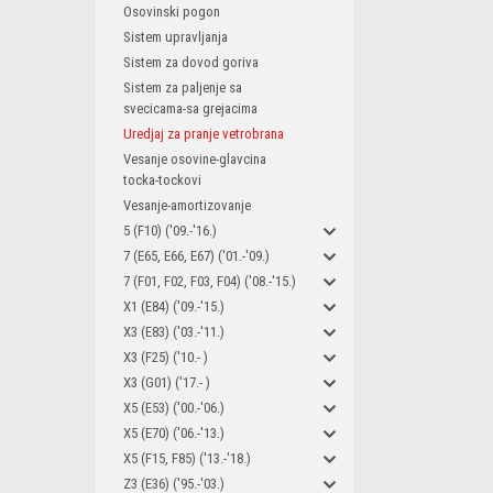
Osovinski pogon
Sistem upravljanja
Sistem za dovod goriva
Sistem za paljenje sa
svecicama-sa grejacima
Uredjaj za pranje vetrobrana
Vesanje osovine-glavcina
tocka-tockovi
Vesanje-amortizovanje
5 (F10) ('09.-'16.)
7 (E65, E66, E67) ('01.-'09.)
7 (F01, F02, F03, F04) ('08.-'15.)
X1 (E84) ('09.-'15.)
X3 (E83) ('03.-'11.)
X3 (F25) ('10.- )
X3 (G01) ('17.- )
X5 (E53) ('00.-'06.)
X5 (E70) ('06.-'13.)
X5 (F15, F85) ('13.-'18.)
Z3 (E36) ('95.-'03.)