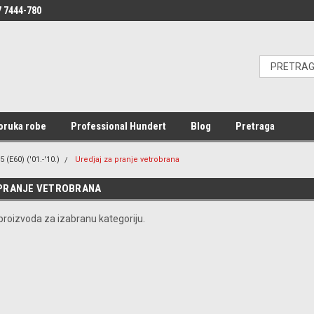
 7444-780
oruka robe
Professional Hundert
Blog
Pretraga
5 (E60) ('01.-'10.)
Uredjaj za pranje vetrobrana
 PRANJE VETROBRANA
roizvoda za izabranu kategoriju.