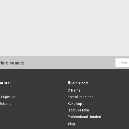
E-
ebne ponude!
mail
Adresa
nalozi
Brze veze
O Nama
i
Prijavi Se
Kontakirajte nas
Returns
Kako kupiti
Isporuka robe
Professional Hundert
Blog