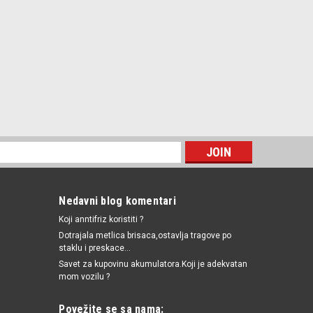
Nedavni blog komentari
Koji anntifriz koristiti ?
Dotrajala metlica brisaca,ostavlja tragove po
staklu i preskace...
Savet za kupovinu akumulatora.Koji je adekvatan
mom vozilu ?
Povežite se sa nama: