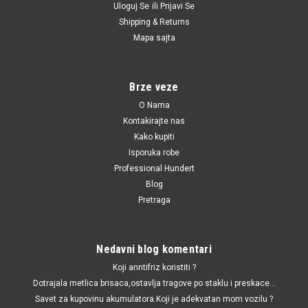
Uloguj Se
ili
Prijavi Se
Shipping & Returns
|
Japanparts
Sku:
5637025000
Mapa sajta
Krst volana Aveo 16x39
Krst volana Aveo 16x39 ; 40mm x 14.5mm
Brze veze
O Nama
990.00 RSD
Kontakirajte nas
Kako kupiti
DODAJ U KORPU
Isporuka robe
Professional Hundert
UPOREDI
Blog
Pretraga
Nedavni blog komentari
Koji anntifriz koristiti ?
Dotrajala metlica brisaca,ostavlja tragove po staklu i preskace...
Savet za kupovinu akumulatora.Koji je adekvatan mom vozilu ?