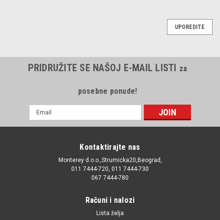
UPOREDITE
PRIDRUŽITE SE NAŠOJ E-MAIL LISTI
za
posebne ponude!
E-
mail
Adresa
Kontaktirajte nas
Monterey d.o.o.,Strumicka20,Beograd,
011 7444-720, 011 7444-730
067 7444-780
Računi i nalozi
Lista želja