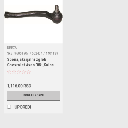
DEEZA
Sku:
96061907 / 602454 / 4401139
/ CV-A101
Spona,aksijalni zglob
Chevrolet Aveo '05-,Kalos
'05- obostrano
1,116.00 RSD
DODAJ U KORPU
UPOREDI