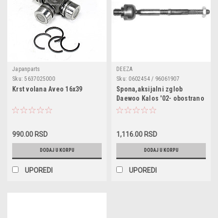
Japanparts
DEEZA
Sku:
5637025000
Sku:
0602454 / 96061907
Krst volana Aveo 16x39
Spona,aksijalni zglob
Daewoo Kalos '02- obostrano
990.00 RSD
1,116.00 RSD
DODAJ U KORPU
DODAJ U KORPU
UPOREDI
UPOREDI