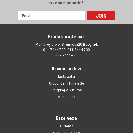
posebne ponude!
E-
mail
Adresa
Kontaktirajte nas
Monterey d.o.o.,Strumicka20,Beograd,
011 7444-720, 011 7444-730
067 7444-780
Računi i nalozi
Lista želja
Uloguj Se
ili
Prijavi Se
Shipping & Returns
Mapa sajta
Brze veze
O Nama
Kontakirajte nas