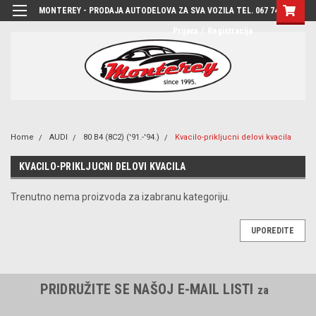
MONTEREY - PRODAJA AUTODELOVA ZA SVA VOZILA TEL. 067 7444-780
Prijava
/
Registracija
Home
AUDI
80 B4 (8C2) ('91.-'94.)
Kvacilo-prikljucni delovi kvacila
KVACILO-PRIKLJUCNI DELOVI KVACILA
Trenutno nema proizvoda za izabranu kategoriju.
UPOREDITE
PRIDRUŽITE SE NAŠOJ E-MAIL LISTI
za