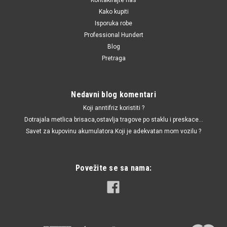
Kako kupiti
Isporuka robe
Professional Hundert
Blog
Pretraga
Nedavni blog komentari
Koji anntifriz koristiti ?
Dotrajala metlica brisaca,ostavlja tragove po staklu i preskace...
Savet za kupovinu akumulatora.Koji je adekvatan mom vozilu ?
Povežite se sa nama: