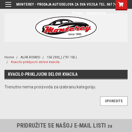
MONTEREY - PRODAJA AUTODELOVA ZA SVA VOZILA TEL. 067 7444-780
Prijava
/
Registracija
Home
ALFA ROMEO
156 (932_) ('97.-'06.)
Kvacilo-prikljucni delovi kvacila
KVACILO-PRIKLJUCNI DELOVI KVACILA
Trenutno nema proizvoda za izabranu kategoriju.
UPOREDITE
PRIDRUŽITE SE NAŠOJ E-MAIL LISTI
za