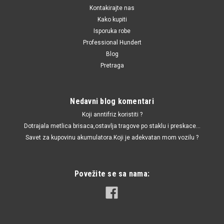
Kontakirajte nas
Kako kupiti
Isporuka robe
Professional Hundert
Blog
Pretraga
Nedavni blog komentari
Koji anntifriz koristiti ?
Dotrajala metlica brisaca,ostavlja tragove po staklu i preskace...
Savet za kupovinu akumulatora.Koji je adekvatan mom vozilu ?
Povežite se sa nama: