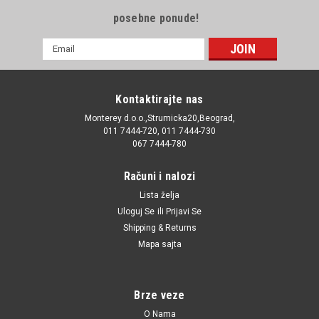
posebne ponude!
E-
mail
Adresa
Kontaktirajte nas
Monterey d.o.o.,Strumicka20,Beograd,
011 7444-720, 011 7444-730
067 7444-780
Računi i nalozi
Lista želja
Uloguj Se
ili
Prijavi Se
Shipping & Returns
Mapa sajta
Brze veze
O Nama