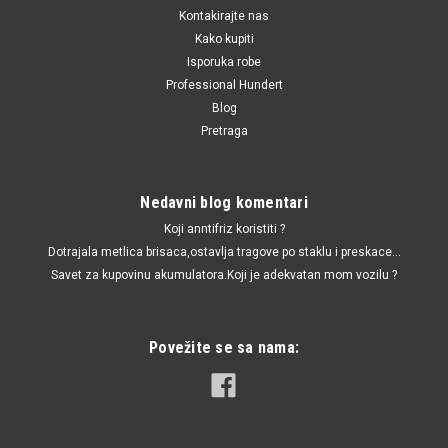
Kontakirajte nas
Kako kupiti
Isporuka robe
Professional Hundert
Blog
Pretraga
Nedavni blog komentari
Koji anntifriz koristiti ?
Dotrajala metlica brisaca,ostavlja tragove po staklu i preskace...
Savet za kupovinu akumulatora.Koji je adekvatan mom vozilu ?
Povežite se sa nama: