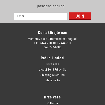
posebne ponude!
E-
mail
Adresa
Kontaktirajte nas
Monterey d.o.o.,Strumicka20,Beograd,
011 7444-720, 011 7444-730
067 7444-780
Računi i nalozi
Lista želja
Uloguj Se
ili
Prijavi Se
Shipping & Returns
Mapa sajta
Brze veze
O Nama