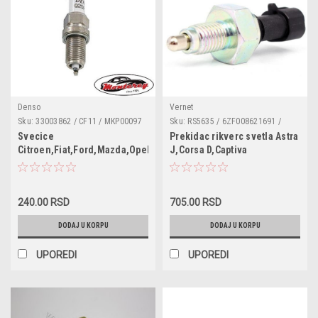
Denso
Vernet
Sku:
33003862 / CF11 / MKP00097
Sku:
RS5635 / 6ZF008621691 /
/ 59266K / 5960F0 / 5960G5 /
1860323 / 330799 / 560323 /
Svecice
Prekidac rikverc svetla Astra
5960J2 / 5962C6 / 5962G3 /
208368 / 0912086 / 3600082 /
Citroen,Fiat,Ford,Mazda,Opel,Pezo
J,Corsa D,Captiva
5962G5 / 5962H2 / 5962H9 /
LVRL357 / 1239109 / 1239125 /
5962J9 / 5962K0 / 5962K2 /
12846100 / 55583570 / 55577819
5962K4 / 5962N1 / 5962R9 /
5962S0 / 5962W0 / 5962W1 /
59624G / 59625K / 59626L /
240.00 RSD
705.00 RSD
59627P / Q20PRU / 0242235666 /
Q
DODAJ U KORPU
DODAJ U KORPU
UPOREDI
UPOREDI