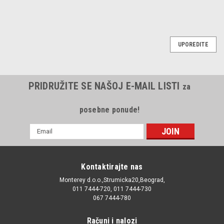
UPOREDITE
PRIDRUŽITE SE NAŠOJ E-MAIL LISTI
za
posebne ponude!
E-
mail
Adresa
Kontaktirajte nas
Monterey d.o.o.,Strumicka20,Beograd,
011 7444-720, 011 7444-730
067 7444-780
Računi i nalozi