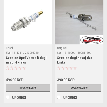
Bosch
Original
Sku:
1214011 / 210008220
Sku:
1214000 / 150081120 /
101000033AG / 12129064617 /
Svecice Opel Vectra B dugi
Svecice dugi navoj dva
9004851165000 / 46480309 /
navoj 4 kraka
kraka
9619624580 / 1214005 / 1214455 /
32017540 / 32025875 / 90444723 /
90462939 / 90588128 / 91132006 /
9146367 / 9195109 / 7700107916 /
9195109 / 4444741 / 9044472
494.00 RSD
390.00 RSD
DODAJ U KORPU
DODAJ U KORPU
UPOREDI
UPOREDI