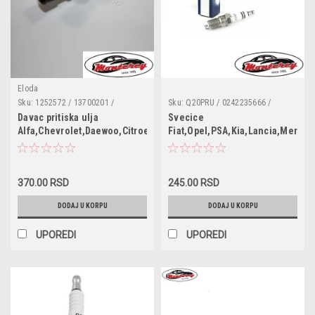
Eloda
Sku:
1252572 / 13700201 /
Sku:
Q20PRU / 0242235666 /
1252557 / 1658279J50 / 6240251 /
FR7DC / FR7D+
Davac pritiska ulja
Svecice
55202374 / 1535416 / SW90012 /
Alfa,Chevrolet,Daewoo,Citroen,Fiat,Lancia,Opel,Peugeot,Saab,Suz
Fiat,Opel,PSA,Kia,Lancia,Merce
6ZL003259491 / 95961350 /
kljuc 16mm
96281689 / 90569684 / 90507539 /
90336039 / 55354378 / 4817876 /
4803551 / 1252562 / 1252570 /
96494264
370.00 RSD
245.00 RSD
DODAJ U KORPU
DODAJ U KORPU
UPOREDI
UPOREDI