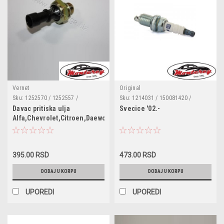
Vernet
Original
Sku:
1252570 / 1252557 /
Sku:
1214031 / 150081420 /
1658279J50 / 6240251 / 55202374
1214120 / 93176801 / 95519058
Davac pritiska ulja
Svecice '02.-
/ 1535416 / SW90012 /
Alfa,Chevrolet,Citroen,Daewoo,Fiat,Lancia,Opel,Peugeot,Saab,Suz
6ZL003259491 / 95961350 /
96281689 / 90569684 / 90507539 /
90336039 / 55354378 / 4817876 /
4803551 / 1252572 / 1252562 /
96494264
395.00 RSD
473.00 RSD
DODAJ U KORPU
DODAJ U KORPU
UPOREDI
UPOREDI