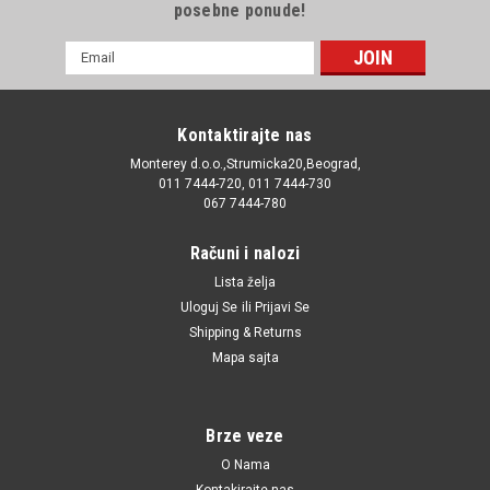
posebne ponude!
E-
mail
Adresa
Kontaktirajte nas
Monterey d.o.o.,Strumicka20,Beograd,
011 7444-720, 011 7444-730
067 7444-780
Računi i nalozi
Lista želja
Uloguj Se
ili
Prijavi Se
Shipping & Returns
Mapa sajta
Brze veze
O Nama
Kontakirajte nas