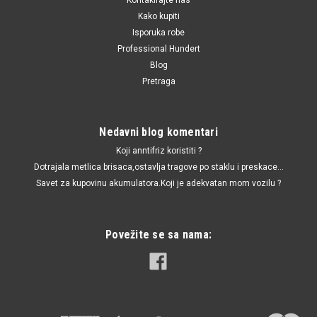
Kako kupiti
Isporuka robe
Professional Hundert
Blog
Pretraga
Nedavni blog komentari
Koji anntifriz koristiti ?
Dotrajala metlica brisaca,ostavlja tragove po staklu i preskace...
Savet za kupovinu akumulatora.Koji je adekvatan mom vozilu ?
Povežite se sa nama: