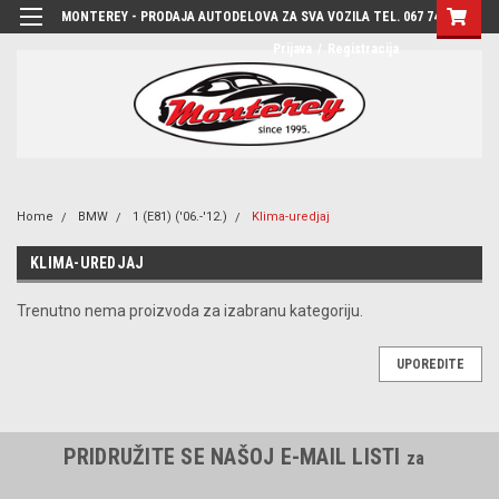
MONTEREY - PRODAJA AUTODELOVA ZA SVA VOZILA TEL. 067 7444-780
Prijava
/
Registracija
Home
BMW
1 (E81) ('06.-'12.)
Klima-uredjaj
KLIMA-UREDJAJ
Trenutno nema proizvoda za izabranu kategoriju.
UPOREDITE
PRIDRUŽITE SE NAŠOJ E-MAIL LISTI
za