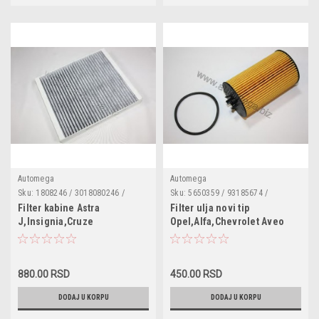
Automega
Automega
Sku:
1808246 / 3018080246 /
Sku:
5650359 / 93185674 /
180045710 / ADG02562 /
71744410 / 16510-84E00 /
Filter kabine Astra
Filter ulja novi tip
1987432304 / CCF0134C /
651084E00 / 650173
J,Insignia,Cruze
Opel,Alfa,Chevrolet Aveo
NC2361CA / 49408842 / K1223A /
'08-,Suzuki
E2962LC / J1340910 / LAK472 /
50014454 / CUK2442 / AHC286 /
SAK200 / 5417800 / WP9357
880.00 RSD
450.00 RSD
DODAJ U KORPU
DODAJ U KORPU