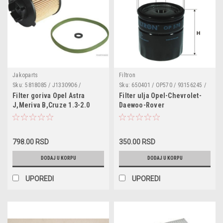
Jakoparts
Filtron
Sku:
5818085 / J1330906 /
Sku:
650401 / OP570 / 93156245 /
FA5971ECO / F026402062 /
94797406 / O2001
Filter goriva Opel Astra
Filter ulja Opel-Chevrolet-
WF8428 / MG1662 / ADG02369 /
J,Meriva B,Cruze 1.3-2.0
Daewoo-Rover
PU9001x / B3X009PR / 13263262
798.00 RSD
350.00 RSD
DODAJ U KORPU
DODAJ U KORPU
UPOREDI
UPOREDI