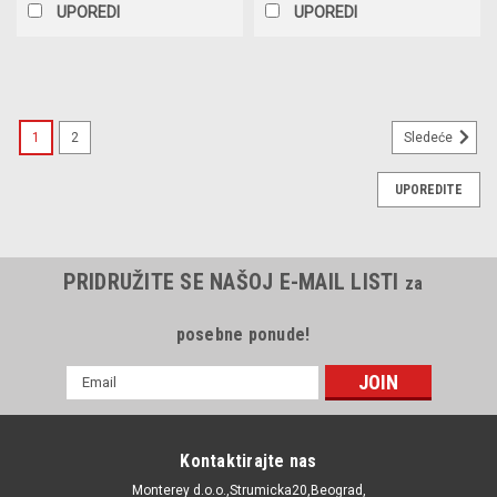
UPOREDI
UPOREDI
SALE
1
2
Sledeće
UPOREDITE
PRIDRUŽITE SE NAŠOJ E-MAIL LISTI
za
posebne ponude!
E-
mail
Adresa
Kontaktirajte nas
Monterey d.o.o.,Strumicka20,Beograd,