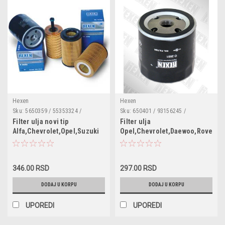
Hexen
Hexen
Sku:
5650359 / 55353324 /
Sku:
650401 / 93156245 /
55594651 / 93185674 / 71744410 /
94797406 / O2001
Filter ulja novi tip
Filter ulja
16510-84E00 / 651084E00 /
Alfa,Chevrolet,Opel,Suzuki
Opel,Chevrolet,Daewoo,Rover
OC3097 / 3056500359 /
F026407006 / COF100559E /
ML4502 / OE648/6 / FO-ECO073 /
OX401D / N1310906 / WL7422 /
OC3097
346.00 RSD
297.00 RSD
DODAJ U KORPU
DODAJ U KORPU
UPOREDI
UPOREDI