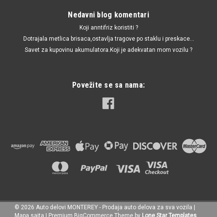
Nedavni blog komentari
Now:
470.00 RSD
Koji anntifriz koristiti ?
DODAJ U KORPU
Dotrajala metlica brisaca,ostavlja tragove po staklu i preskace...
Savet za kupovinu akumulatora.Koji je adekvatan mom vozilu ?
UPOREDI
Povežite se sa nama:
©
2026
Auto delovi MONTEREY - Prodaja auto delova za sva vozila
|
Mapa sajta
|
Premium
BigCommerce
Theme by
Lone Star Templates