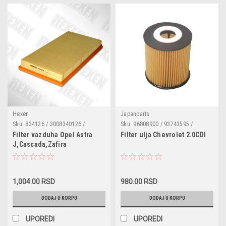
Hexen
Japanparts
Sku:
834126 / 3008340126 /
Sku:
96808900 / 93743595 /
F026400217 / CAF100945P /
4807966 / FOECO059
Filter vazduha Opel Astra
Filter ulja Chevrolet 2.0CDI
MA3166 / AP051/7 / FA-W12S /
J,Cascada,Zafira
LX2881 / C27107 / N1320915 /
C,Chevrolet Cruze,Orlando
WA9653 / A51013
1,004.00 RSD
980.00 RSD
DODAJ U KORPU
DODAJ U KORPU
UPOREDI
UPOREDI