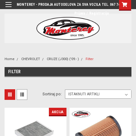
MONTEREY - PRODAJA AUTODELOVA ZA SVA VOZILA TEL. 067 7444-780
Prijava
/
Registracija
Home
CHEVROLET
CRUZE (J300) ('09.- )
Filter
FILTER
Sortiraj po:
AKCIJA