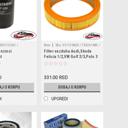
|
035115561 /
Max
Sku:
551129620 / 75524148C /
enzinci
Filter vazduha Audi,Skoda
056115561G /
V89l / E89l / WA6383 / FL6390 /
t
Felicia 1/2,VW Golf 2/3,Polo 3
261155612 / 561155611
95559627 / 95558218 / 95555218 /
bezinci
 J3232126 / MD353795 /
75524148 / A740X9601AA /
281090BA / 5203217 /
860X9601AA / 5015476 / 5012631 /
LS000702 / 5417584 /
5011876 / 5004885 / 5001102 /
D
331.00 RSD
N6714BA / 261155612 /
0464619 / 728216 / C115946505
AJ U KORPU
DODAJ U KORPU
26 / 0451103033 /
I
UPOREDI