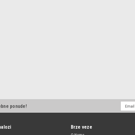
C115946505
Filter vazduha Audi,Skoda Fe
Filter vazduha Audi,Skoda Felicia 1/2
331.00 RSD
DODAJ U KORPU
UPORE
|
Automega
Sku:
06A115561B / 180040310 
Filter ulja 1.6-2.0B Golf 3,Gol
Filter ulja 1.6-2.0B Golf 3,Golf 4,A4
E-
ebne ponude!
385.00 RSD
mail
Adresa
DODAJ U KORPU
UPORE
nalozi
Brze veze