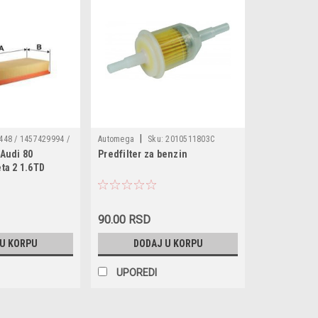
|
448 / 1457429994 /
Automega
Sku:
2010511803C
 Audi 80
Predfilter za benzin
WA6166 / AP004
eta 2 1.6TD
90.00 RSD
 U KORPU
DODAJ U KORPU
UPOREDI