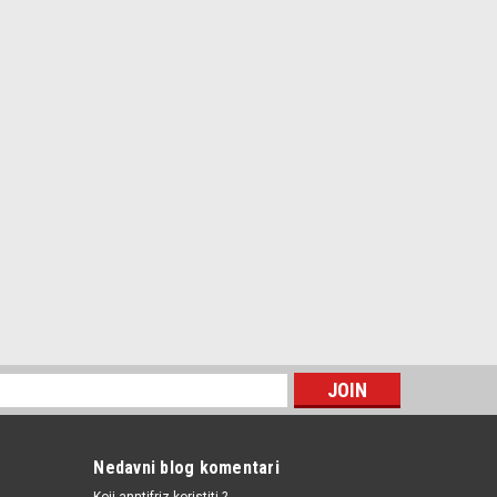
licia 1/2,VW Golf 2/3,Polo 3 bezinci
,VW Golf 2/3,Polo 3 bezinci
DI
/ 0451103314 / 034115561A / 06A115561 / 1JM115561BZ
f 4,A4
DI
Nedavni blog komentari