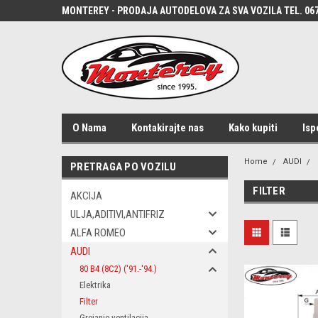
MONTEREY - PRODAJA AUTODELOVA ZA SVA VOZILA TEL. 067
O Nama
Kontakirajte nas
Kako kupiti
Isp
Home
AUDI
PRETRAGA PO VOZILU
FILTER
AKCIJA
ULJA,ADITIVI,ANTIFRIZ
ALFA ROMEO
AUDI
80 B4 (8C2) ('91.-'94.)
Elektrika
Filter
Grejanje-ventilacija