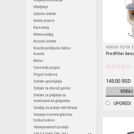
Hladjenje
Izduvni sistem
Kaisni prenos
Karoserija
Klima-uredjaj
Kocioni sistem
|
HENGST FILTER
Kvacilo-prikljucni delovi
Predfilter ben
kvacila
/ h101wk / 803 20
/ 5 003 748 / 50 0
Motor
24050 / 93156782
Osovinski pogon
Pogon tockova
145.00 RSD
Sistem upravljanja
Sistem za dovod goriva
DODAJ
Sistem za paljenje sa
svecicama-sa grejacima
UPOREDI
Uredjaj za pranje vetrobrana
Vesanje osovine-glavcina
tocka-tockovi
Vesanje-amortizovanje
100 C4 (4A2) ('90.-'94.)