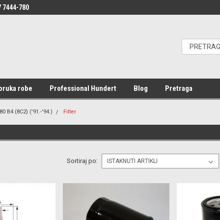
 7444-780
oruka robe
Professional Hundert
Blog
Pretraga
80 B4 (8C2) ('91.-'94.)
Filter
Sortiraj po: