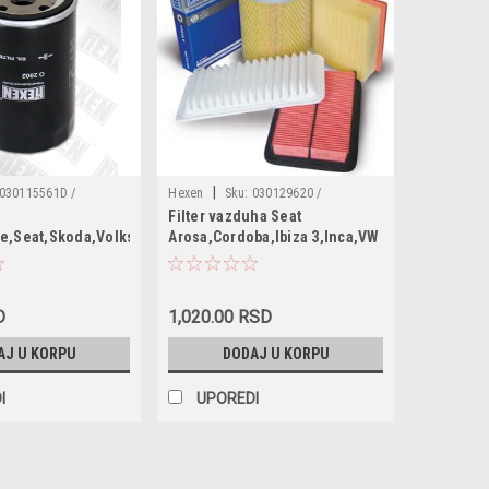
|
030115561D /
Hexen
Sku:
030129620 /
Filter vazduha Seat
37115561A /
030129620C / 032129620 / 6K0129620
he,Seat,Skoda,Volkswagen
Arosa,Cordoba,Ibiza 3,Inca,VW
056115561A /
/ 115946205 / 056129620 / 1444Z6 /
Caddy 2,Lupo,Polo
0451103033 /
1444Z7 / 11464619 / 1457429915 /
DO218 / OP526 /
A15132
73 / W719/5 / LS702 /
D
1,020.00 RSD
02
AJ U KORPU
DODAJ U KORPU
I
UPOREDI