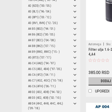
A2 (8Z0) ('00.-'05.)
A3 (8L1) ('96.-'04.)
A3 (8P1) ('03.-'12.)
A3 (8V1, 8VK) ('12.-'20.)
A4 B5 (8D2) ('94.-'01.)
A4 B6 (8E2) ('00.-'05.)
A4 B7 (8EC) ('04.-'08.)
|
Automega
Sku:
A4 B8 (8K2) ('07.-'15.)
Filter ulja 1.6-
180040310 / 0451
A4 B9 (8W2, 8WC) ('15.- )
4,A4
034115561A / 06A
A5 (8T3) ('07.-'17.)
1JM115561BZ
A6 C4 (4A2) ('94.-'97.)
A6 C5 (4B2, 4B4) ('97.-'05.)
385.00 RSD
A6 C6 (4F2) ('04.-'11.)
A6 C7 (4G2, 4GC) ('10.-'18.)
DODAJ
A6 C6 (4FH) ('06.-'11.)
UPOREDI
A8 D2 (4D2, 4D8) ('94.-'02.)
A8 D3 (4E2, 4E8) ('02.-'10.)
A8 D4 (4H2, 4H8, 4HC, 4HL)
('09.-'18.)