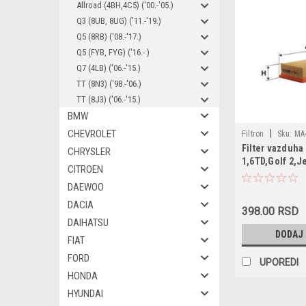
Allroad (4BH,4C5) ('00.-'05.)
Q3 (8UB, 8UG) ('11.-'19.)
Q5 (8RB) ('08.-'17.)
Q5 (FYB, FYG) ('16.- )
Q7 (4LB) ('06.-'15.)
TT (8N3) ('98.-'06.)
TT (8J3) ('06.-'15.)
BMW
CHEVROLET
|
Filtron
Sku:
MA
Filter vazduha
C34109 / LX54 / 
CHRYSLER
1,6TD,Golf 2,J
CITROEN
DAEWOO
DACIA
398.00 RSD
DAIHATSU
DODAJ
FIAT
FORD
UPOREDI
HONDA
HYUNDAI