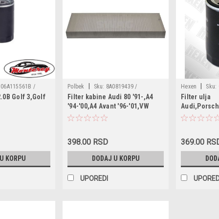
|
|
06A115561B /
Polbek
Sku:
8A0819439 /
Hexen
Sku:
2.0B Golf 3,Golf
Filter kabine Audi 80 '91-,A4
Filter ulja
103314 /
8A0819439A / 893091400A /
035115561 / 0
'94-'00,A4 Avant '96-'01,VW
Audi,Porsc
115561 /
893091700 / 893819439 / PB1056 /
037115561B / 
Passat '93-'00
CU3955 / 180049110 /
056115561B / 
3081904398A0A / 1987432017 /
COF100160S / 
CCF0209 / NC2000 / K1004 / LA24 /
OC145 / 500130
398.00 RSD
369.00 RS
LA45 / 50013700 / WP6808
WL7070 / O20
 U KORPU
DODAJ U KORPU
DOD
UPOREDI
UPORED