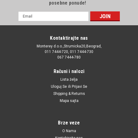
posebne ponude!
E-
mail
Adresa
Kontaktirajte nas
Monterey d.o.o.,Strumicka20,Beograd,
011 7444-720, 011 7444-730
067 7444-780
Računi i nalozi
Lista želja
Uloguj Se
ili
Prijavi Se
Shipping & Returns
Mapa sajta
Brze veze
O Nama
Kontakirajte nas