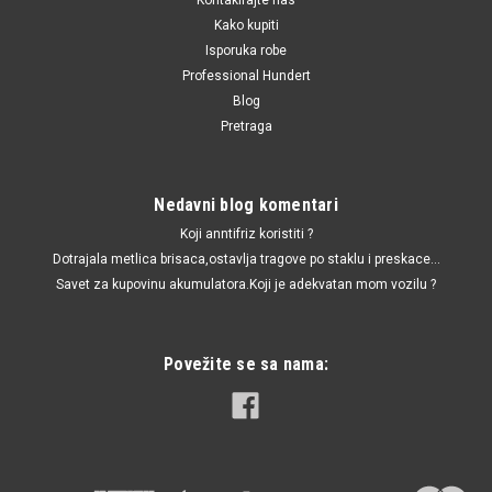
Kako kupiti
Isporuka robe
Professional Hundert
Blog
Pretraga
Nedavni blog komentari
Koji anntifriz koristiti ?
Dotrajala metlica brisaca,ostavlja tragove po staklu i preskace...
Savet za kupovinu akumulatora.Koji je adekvatan mom vozilu ?
Povežite se sa nama: