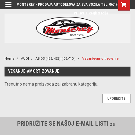
MONTEREY - PRODAJA AUTODELOVA ZA SVA VOZILA TEL. 067 7444-780
Prijava
/
Registracija
Home
AUDI
A8 D3 (4E2, 4E8) ('02.-'10.)
Vesanje-amortizovanje
VESANJE-AMORTIZOVANJE
Trenutno nema proizvoda za izabranu kategoriju.
UPOREDITE
PRIDRUŽITE SE NAŠOJ E-MAIL LISTI
za