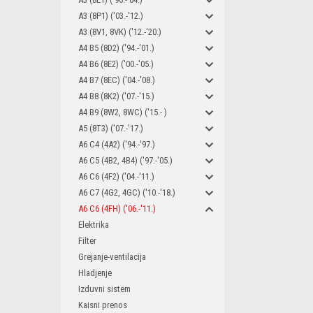
A3 (8P1) ('03.-'12.)
A3 (8V1, 8VK) ('12.-'20.)
A4 B5 (8D2) ('94.-'01.)
A4 B6 (8E2) ('00.-'05.)
A4 B7 (8EC) ('04.-'08.)
A4 B8 (8K2) ('07.-'15.)
A4 B9 (8W2, 8WC) ('15.- )
A5 (8T3) ('07.-'17.)
A6 C4 (4A2) ('94.-'97.)
A6 C5 (4B2, 4B4) ('97.-'05.)
A6 C6 (4F2) ('04.-'11.)
A6 C7 (4G2, 4GC) ('10.-'18.)
A6 C6 (4FH) ('06.-'11.)
Elektrika
Filter
Grejanje-ventilacija
Hladjenje
Izduvni sistem
Kaisni prenos