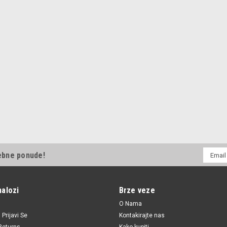
E-
ebne ponude!
mail
Adresa
nalozi
Brze veze
O Nama
i
Prijavi Se
Kontakirajte nas