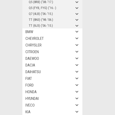
Q5 (8RB) ('08.-'17.)
Q5 (FYB, FYG) ('16.- )
Q7 (4LB) ('06.-'15.)
TT (8N3) ('98.-'06.)
TT (8J3) ('06.-'15.)
BMW
CHEVROLET
CHRYSLER
CITROEN
DAEWOO
DACIA
DAIHATSU
FIAT
FORD
HONDA
HYUNDAI
IVECO
KIA