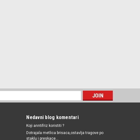
Nedavni blog komentari
Koji anntifriz koristiti ?
Dotrajala metlica brisaca,ostavlja tragove po
staklu i preskace...