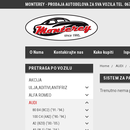
MONTEREY - PRODAJA AUTODELOVA ZA SVA VOZILA TEL. 067
O Nama
Kontakirajte nas
Kako kupiti
Isp
Home
AUDI
PRETRAGA PO VOZILU
SISTEM ZA P
AKCIJA
ULJA,ADITIVI,ANTIFRIZ
Trenutno nema p
ALFA ROMEO
AUDI
80 B4 (8C2) ('91.-'94.)
100 C4 (4A2) ('90.-'94.)
A2 (8Z0) ('00.-'05.)
A3 (8L1) ('96.-'04.)