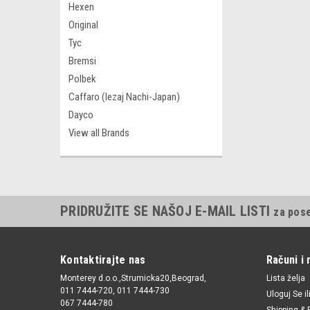
Hexen
Original
Tyc
Bremsi
Polbek
Caffaro (lezaj Nachi-Japan)
Dayco
View all Brands
PRIDRUŽITE SE NAŠOJ E-MAIL LISTI
za pos
Kontaktirajte nas
Računi i 
Monterey d.o.o.,Strumicka20,Beograd,
Lista želja
011 7444-720, 011 7444-730
Uloguj Se
il
067 7444-780