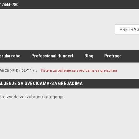
 7444-780
oruka robe
Professional Hundert
Blog
Pretraga
A6 C6 (4FH) ('06.-'11.)
Sistem za paljenje sa svecicama-sa grejacima
ALJENJE SA SVECICAMA-SA GREJACIMA
roizvoda za izabranu kategoriju.