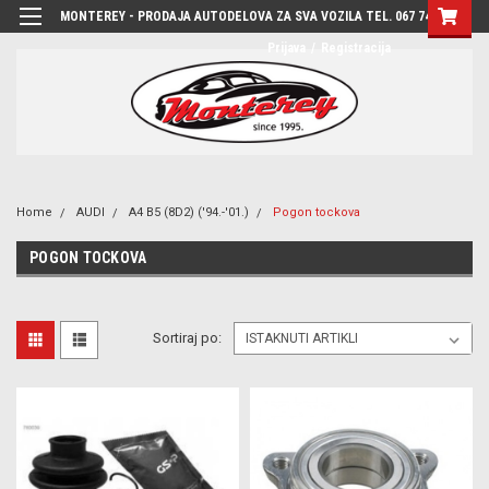
MONTEREY - PRODAJA AUTODELOVA ZA SVA VOZILA TEL. 067 7444-780
Prijava
/
Registracija
Home
AUDI
A4 B5 (8D2) ('94.-'01.)
Pogon tockova
POGON TOCKOVA
Sortiraj po: