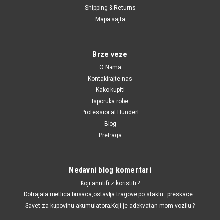
Shipping & Returns
|
GSP
Sku:
1H0498201 / 30938331 / 760039 / 1J0498201H / 4B0498201 /
Mapa sajta
4B0498201SK / 7M3498201D / 7M3498201H / 893498201A / 893498201B
Manzetna poluosovine Audi
80,100,A8,A6,A4,A3,Seat
Brze veze
Ibiza,Alhambra,Cordoba,VW Passat,Golf
O Nama
3/4,Bora,Beetle,Sharan,Skoda Superb,Octavia
Kontakirajte nas
Kako kupiti
Manzetna poluosovine Audi 80,100,A8,A6,A4,A3,Seat
Ibiza,Alhambra,Cordoba,VW Passat,Golf 3, Golf
Isporuka robe
4,Bora,Beetle,Sharan,Skoda Superb,Octavia 21 x 82 x 88 mm
Professional Hundert
Blog
Pretraga
448.00 RSD
Nedavni blog komentari
DODAJ U KORPU
Koji anntifriz koristiti ?
UPOREDI
Dotrajala metlica brisaca,ostavlja tragove po staklu i preskace...
Savet za kupovinu akumulatora.Koji je adekvatan mom vozilu ?