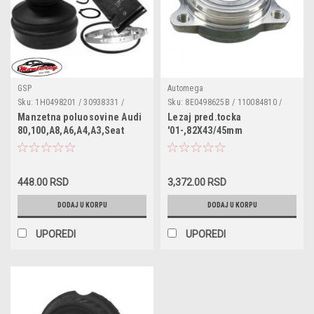
GSP
Automega
Sku:
1H0498201 / 30938331 /
Sku:
8E0498625B / 110084810 /
760039 / 1J0498201H /
VKBA3536 / 8D0498625C /
Manzetna poluosovine Audi
Lezaj pred.tocka
4B0498201 / 4B0498201SK /
8E0498625A / 8E0498625
80,100,A8,A6,A4,A3,Seat
'01-,82X43/45mm
7M3498201D / 7M3498201H /
Ibiza,Alhambra,Cordoba,VW
893498201A / 893498201B
Passat,Golf
3/4,Bora,Beetle,Sharan,Skoda
448.00 RSD
3,372.00 RSD
Superb,Octavia
DODAJ U KORPU
DODAJ U KORPU
UPOREDI
UPOREDI