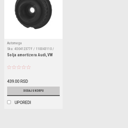
Automega
Sku:
4D0412377F / 110043110 /
1004120012
Solja amortizera Audi,VW
439.00 RSD
DODAJ U KORPU
UPOREDI