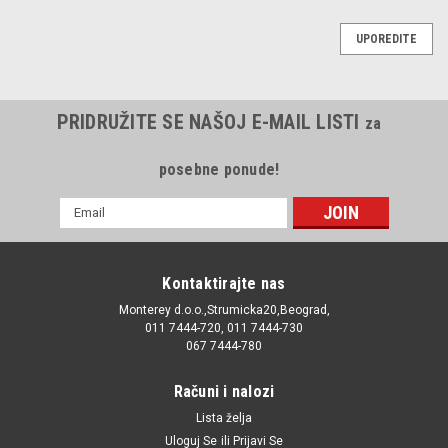
UPOREDITE
PRIDRUŽITE SE NAŠOJ E-MAIL LISTI
za
posebne ponude!
E-
mail
Adresa
Kontaktirajte nas
Monterey d.o.o.,Strumicka20,Beograd,
011 7444-720, 011 7444-730
067 7444-780
Računi i nalozi
Lista želja
Uloguj Se
ili
Prijavi Se