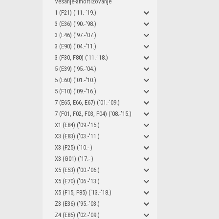
Vesanje-amortizovanje
1 (F21) ('11.-'19.)
3 (E36) ('90.-'98.)
3 (E46) ('97.-'07.)
3 (E90) ('04.-'11.)
3 (F30, F80) ('11.-'18.)
5 (E39) ('95.-'04.)
5 (E60) ('01.-'10.)
5 (F10) ('09.-'16.)
7 (E65, E66, E67) ('01.-'09.)
7 (F01, F02, F03, F04) ('08.-'15.)
X1 (E84) ('09.-'15.)
X3 (E83) ('03.-'11.)
X3 (F25) ('10.- )
X3 (G01) ('17.- )
X5 (E53) ('00.-'06.)
X5 (E70) ('06.-'13.)
X5 (F15, F85) ('13.-'18.)
Z3 (E36) ('95.-'03.)
Z4 (E85) ('02.-'09.)