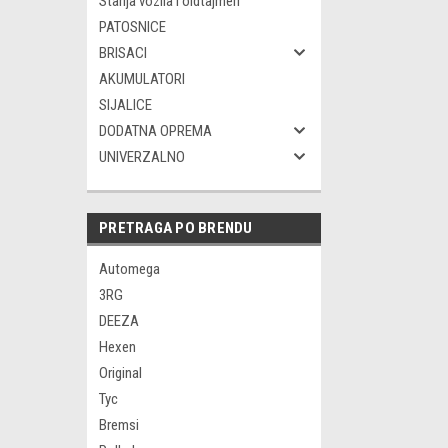
Starija vozila i oldtajmeri
PATOSNICE
BRISACI
AKUMULATORI
SIJALICE
DODATNA OPREMA
UNIVERZALNO
PRETRAGA PO BRENDU
Automega
3RG
DEEZA
Hexen
Original
Tyc
Bremsi