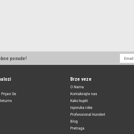
E-
ebne ponude!
mail
Adresa
nalozi
Brze veze
O Nama
i
Prijavi Se
Kontakirajte nas
Returns
Kako kupiti
Isporuka robe
Professional Hundert
Blog
Pretraga