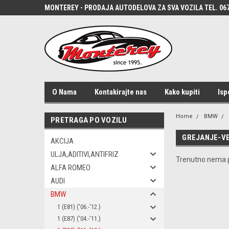
MONTEREY - PRODAJA AUTODELOVA ZA SVA VOZILA TEL. 067
O Nama
Kontakirajte nas
Kako kupiti
Isp
Home
BMW
PRETRAGA PO VOZILU
GREJANJE-VE
AKCIJA
ULJA,ADITIVI,ANTIFRIZ
Trenutno nema p
ALFA ROMEO
AUDI
BMW
1 (E81) ('06.-'12.)
1 (E87) ('04.-'11.)