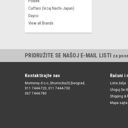
Polbek
Caffaro (lezaj Nachi-Japan)
Dayco
View all Brands
PRIDRUŽITE SE NAŠOJ E-MAIL LISTI
za pos
Kontaktirajte nas
Računi i 
Monterey d.o.o.,Strumicka20,Beograd,
Lista želja
011 7444-720, 011 7444-730
Uloguj Se
il
067 7444-780
Shipping & 
Mapa sajta