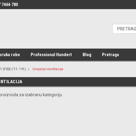
 7444-780
oruka robe
Professional Hundert
Blog
Pretraga
1 (F20) ('11.-'19.)
Grejanje-ventilacija
NTILACIJA
roizvoda za izabranu kategoriju.