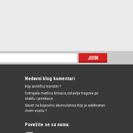
Nedavni blog komentari
Koji anntifriz koristiti ?
Dotrajala metlica brisaca,ostavlja tragove po
staklu i preskace...
Savet za kupovinu akumulatora.Koji je adekvatan
mom vozilu ?
Povežite se sa nama: