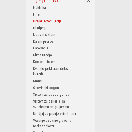
1 (F20) ('11.-'19.)
Elektrika
Filter
Grejanje-ventilacija
Hladjenje
Izduvni sistem
Kaisni prenos
Karoserija
Klima-uredjaj
Kocioni sistem
Kvacilo-prikljucni delovi
kvacila
Motor
Osovinski pogon
Sistem za dovod goriva
Sistem za paljenje sa
svecicama-sa grejacima
Uredjaj za pranje vetrobrana
Vesanje osovine-glavcina
tocka-tockovi