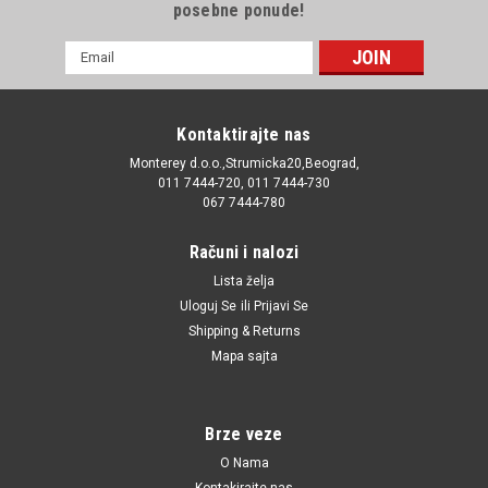
posebne ponude!
E-
mail
Adresa
Kontaktirajte nas
Monterey d.o.o.,Strumicka20,Beograd,
011 7444-720, 011 7444-730
067 7444-780
Računi i nalozi
Lista želja
Uloguj Se
ili
Prijavi Se
Shipping & Returns
Mapa sajta
Brze veze
O Nama
Kontakirajte nas