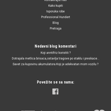
Kako kupiti
Isporuka robe
Professional Hundert
Blog
Pretraga
Nedavni blog komentari
Koji anntifriz koristiti ?
Dotrajala metlica brisaca,ostavlja tragove po staklu i preskace...
Savet za kupovinu akumulatora.Koji je adekvatan mom vozilu ?
Povežite se sa nama: