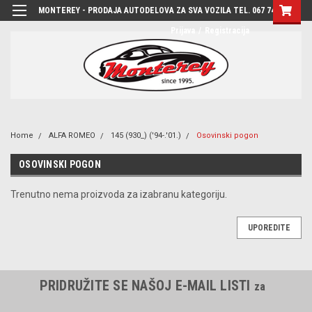
MONTEREY - PRODAJA AUTODELOVA ZA SVA VOZILA TEL. 067 7444-780
Prijava
/
Registracija
Home
ALFA ROMEO
145 (930_) ('94-.'01.)
Osovinski pogon
OSOVINSKI POGON
Trenutno nema proizvoda za izabranu kategoriju.
UPOREDITE
PRIDRUŽITE SE NAŠOJ E-MAIL LISTI
za