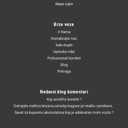
Mapa sajta
N10320102 / N10320103 / N10323001 / 63120026294 / 63126904931 /
63128361289 / 63210151620 / 63210309671 / 63210395445 / 63216926910
/ 63216926911 / 63217160780
Sijalica za far H7 12V55W
Brze veze
Sijalica H7 12V55W
O Nama
Kontakirajte nas
Kako kupiti
Isporuka robe
270.00 RSD
Professional Hundert
Blog
DODAJ U KORPU
Pretraga
UPOREDI
Nedavni blog komentari
Koji anntifriz koristiti ?
Dotrajala metlica brisaca,ostavlja tragove po staklu i preskace...
Savet za kupovinu akumulatora.Koji je adekvatan mom vozilu ?