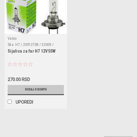
Valeo
Sku:
H7 / 20912708 / 32009 /
14145090 / N10320101 /
Sijalica za far H7 12V55W
N10320102 / N10320103 /
N10323001 / 63120026294 /
63126904931 / 63128361289 /
63210151620 / 63210309671 /
63210395445 / 63216926910 /
63216926911 / 63217160780
270.00 RSD
DODAJ U KORPU
UPOREDI