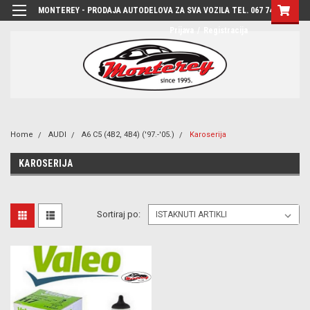
MONTEREY - PRODAJA AUTODELOVA ZA SVA VOZILA TEL. 067 7444-780
Prijava
/
Registracija
Home
AUDI
A6 C5 (4B2, 4B4) ('97.-'05.)
Karoserija
KAROSERIJA
Sortiraj po: