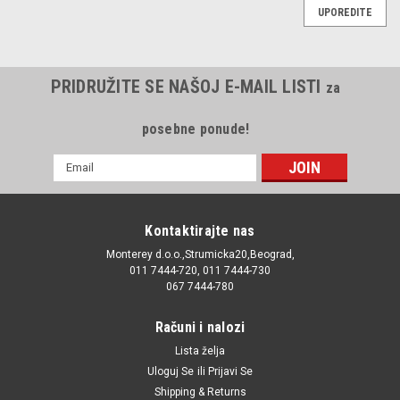
UPOREDITE
PRIDRUŽITE SE NAŠOJ E-MAIL LISTI
za
posebne ponude!
E-
mail
Adresa
Kontaktirajte nas
Monterey d.o.o.,Strumicka20,Beograd,
011 7444-720, 011 7444-730
067 7444-780
Računi i nalozi
Lista želja
Uloguj Se
ili
Prijavi Se
Shipping & Returns
|
Valeo
Sku:
H7 / 20912708 / 32009 / 14145090 / N10320101 /