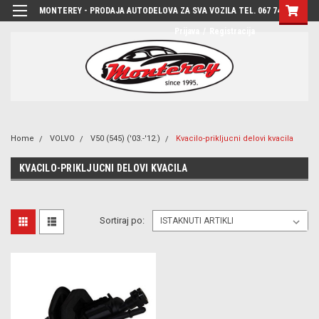
MONTEREY - PRODAJA AUTODELOVA ZA SVA VOZILA TEL. 067 7444-780
Prijava
/
Registracija
Home
VOLVO
V50 (545) ('03.-'12.)
Kvacilo-prikljucni delovi kvacila
KVACILO-PRIKLJUCNI DELOVI KVACILA
Sortiraj po: