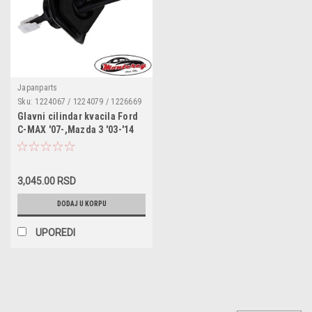
Japanparts
Sku:
1224067 / 1224079 / 1226669
/ 1228706 / 1232971 / 1308121 /
Glavni cilindar kvacila Ford
1316107 / 1319714 / 1321006 /
C-MAX '07-,Mazda 3 '03-'14
1321007 / 1329795 / 1329796 /
1330266 / 1332479 / 1339794 /
1339795 / 1341251 / 1346740 /
1346742 / 1349104 / 1373583 /
FR333 / 50934994 / PZ136 /
3,045.00 RSD
N2503046 / 81
DODAJ U KORPU
UPOREDI