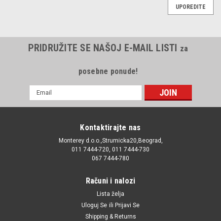
UPOREDITE
PRIDRUŽITE SE NAŠOJ E-MAIL LISTI
za
posebne ponude!
E-
mail
Adresa
Kontaktirajte nas
Monterey d.o.o.,Strumicka20,Beograd,
011 7444-720, 011 7444-730
067 7444-780
Računi i nalozi
Lista želja
Uloguj Se
ili
Prijavi Se
Shipping & Returns
|
Japanparts
Sku:
1224067 / 1224079 / 1226669 / 1228706 / 1232971 /