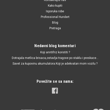
Kako kupiti
Isporuka robe
Professional Hundert
Blog
Pretraga
Nedavni blog komentari
Koji anntifriz koristiti ?
Dotrajala metlica brisaca,ostavlja tragove po staklu i preskace...
Savet za kupovinu akumulatora.Koji je adekvatan mom vozilu ?
Povežite se sa nama: