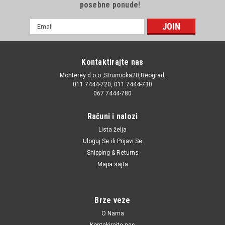
posebne ponude!
E-
mail
Adresa
Kontaktirajte nas
Monterey d.o.o.,Strumicka20,Beograd,
011 7444-720, 011 7444-730
067 7444-780
Računi i nalozi
Lista želja
Uloguj Se
ili
Prijavi Se
Shipping & Returns
Mapa sajta
Brze veze
O Nama
Kontakirajte nas