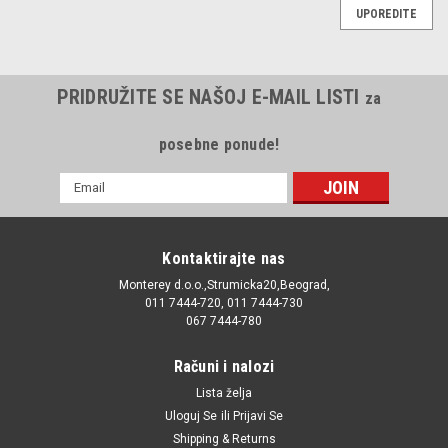
UPOREDITE
PRIDRUŽITE SE NAŠOJ E-MAIL LISTI
za
posebne ponude!
E-
mail
Adresa
Kontaktirajte nas
Monterey d.o.o.,Strumicka20,Beograd,
011 7444-720, 011 7444-730
067 7444-780
Računi i nalozi
Lista želja
Uloguj Se
ili
Prijavi Se
Shipping & Returns
|
Hexen
Sku:
583021GA00 / 583021XA30 / 583020ZA00 / 583021KA30 /