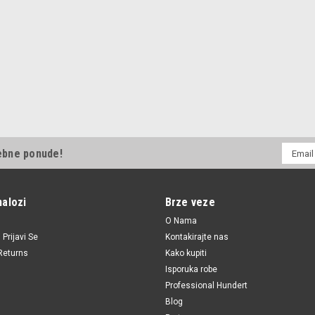
E-
ebne ponude!
mail
Adresa
nalozi
Brze veze
O Nama
i
Prijavi Se
Kontakirajte nas
Returns
Kako kupiti
Isporuka robe
Professional Hundert
Blog