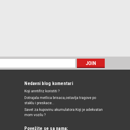
Nedavni blog komentari
Koji anntifriz koristiti ?
Dotrajala metlica brisaca,ostavlja tragove po
staklu i preskace...
Savet za kupovinu akumulatora.Koji je adekvatan
mom vozilu ?
Povežite se sa nama: