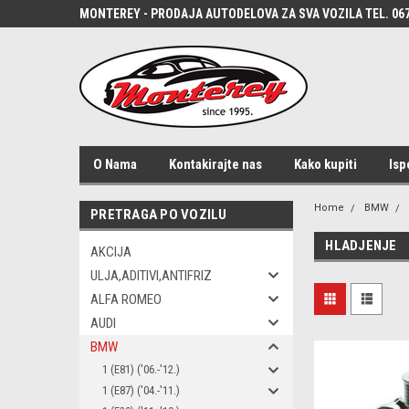
MONTEREY - PRODAJA AUTODELOVA ZA SVA VOZILA TEL. 067
O Nama
Kontakirajte nas
Kako kupiti
Isp
Home
BMW
PRETRAGA PO VOZILU
HLADJENJE
AKCIJA
ULJA,ADITIVI,ANTIFRIZ
ALFA ROMEO
AUDI
BMW
1 (E81) ('06.-'12.)
1 (E87) ('04.-'11.)