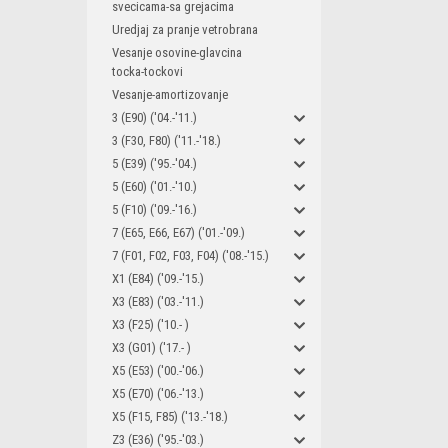
svecicama-sa grejacima
Uredjaj za pranje vetrobrana
Vesanje osovine-glavcina
tocka-tockovi
Vesanje-amortizovanje
3 (E90) ('04.-'11.)
3 (F30, F80) ('11.-'18.)
5 (E39) ('95.-'04.)
5 (E60) ('01.-'10.)
5 (F10) ('09.-'16.)
7 (E65, E66, E67) ('01.-'09.)
7 (F01, F02, F03, F04) ('08.-'15.)
X1 (E84) ('09.-'15.)
X3 (E83) ('03.-'11.)
X3 (F25) ('10.- )
X3 (G01) ('17.- )
X5 (E53) ('00.-'06.)
X5 (E70) ('06.-'13.)
X5 (F15, F85) ('13.-'18.)
Z3 (E36) ('95.-'03.)