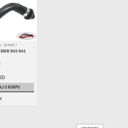
u:
18-0495 /
u BMW N40-N46
302A / 3406170 /
252 / 11537501427 /
RSD
AJ U KORPU
I