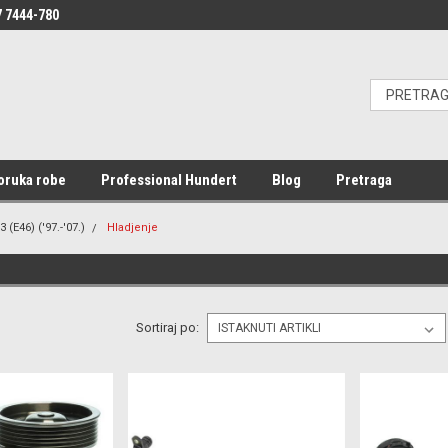
 7444-780
oruka robe
Professional Hundert
Blog
Pretraga
3 (E46) ('97.-'07.)
Hladjenje
Sortiraj po: