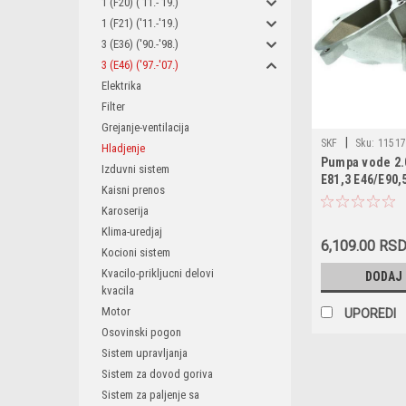
1 (F20) ('11.-'19.)
1 (F21) ('11.-'19.)
3 (E36) ('90.-'98.)
3 (E46) ('97.-'07.)
Elektrika
Filter
Grejanje-ventilacija
|
SKF
Sku:
11517
Hladjenje
Pumpa vode 2
11517791833 / AQ
Izduvni sistem
E81,3 E46/E90,
VKPC88635 / 1687
Kaisni prenos
/ PA10135 / B221 
Karoserija
1414101600 / 313
Klima-uredjaj
20924026 / D1B03
6,109.00 RS
Kocioni sistem
7791833 / 780580
Kvacilo-prikljucni delovi
DODAJ
kvacila
Motor
UPOREDI
Osovinski pogon
Sistem upravljanja
Sistem za dovod goriva
Sistem za paljenje sa