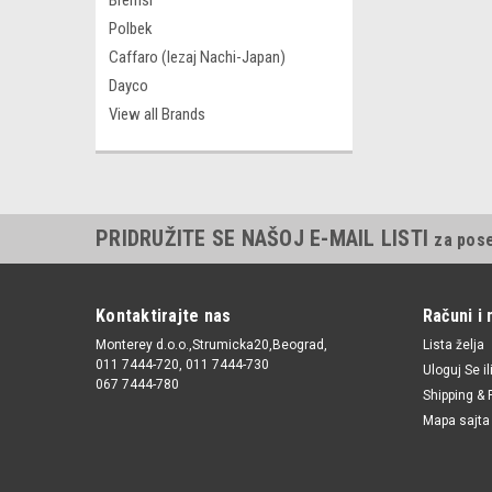
Bremsi
Polbek
Caffaro (lezaj Nachi-Japan)
Dayco
View all Brands
PRIDRUŽITE SE NAŠOJ E-MAIL LISTI
za pos
Kontaktirajte nas
Računi i 
Monterey d.o.o.,Strumicka20,Beograd,
Lista želja
011 7444-720, 011 7444-730
Uloguj Se
il
067 7444-780
Shipping & 
Mapa sajta