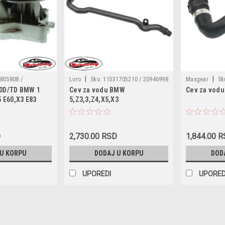
|
|
805808 /
Loro
Sku:
11531705210 / 20946998
Maxgear
Sk
.0D/TD BMW 1
Cev za vodu BMW
Cev za vod
1807 / WP2576 /
/ 004028003 / 004-028-003
DWB104TT / 27
5 E60,X3 E83
5,Z3,3,Z4,X5,X3
 / CP3374 / PA10135
49252 / 20949
/ WP6338 / 24026 /
11537572158
2200001 / 65022 /
1TT / PA1248S /
D
2,730.00 RSD
1,844.00 
8
 U KORPU
DODAJ U KORPU
DOD
UPOREDI
UPORED