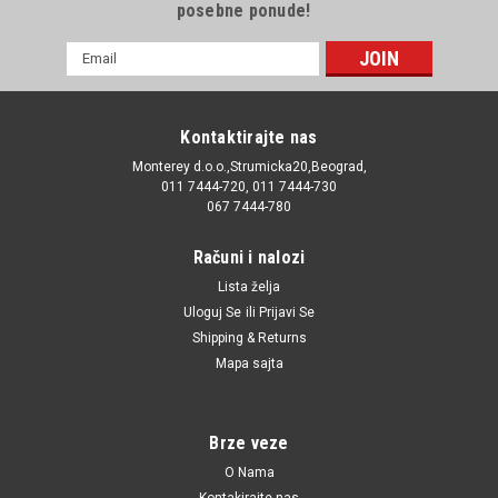
posebne ponude!
E-
mail
Adresa
Kontaktirajte nas
Monterey d.o.o.,Strumicka20,Beograd,
011 7444-720, 011 7444-730
067 7444-780
Računi i nalozi
Lista želja
Uloguj Se
ili
Prijavi Se
Shipping & Returns
Mapa sajta
Brze veze
O Nama
Kontakirajte nas