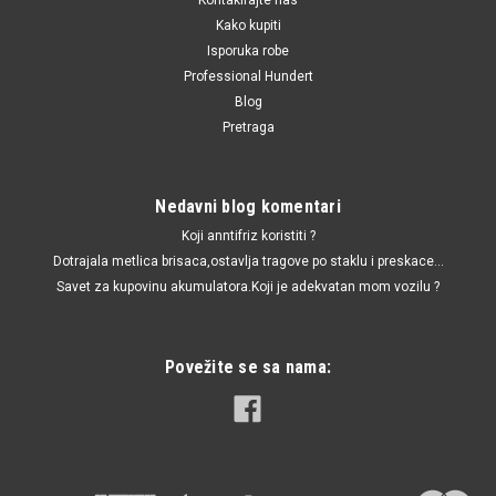
Kako kupiti
Isporuka robe
Professional Hundert
Blog
Pretraga
Nedavni blog komentari
Koji anntifriz koristiti ?
Dotrajala metlica brisaca,ostavlja tragove po staklu i preskace...
Savet za kupovinu akumulatora.Koji je adekvatan mom vozilu ?
Povežite se sa nama: