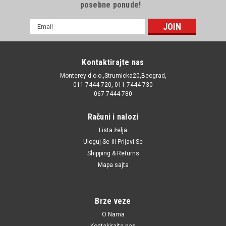
posebne ponude!
E-
mail
Adresa
Kontaktirajte nas
Monterey d.o.o.,Strumicka20,Beograd,
011 7444-720, 011 7444-730
067 7444-780
Računi i nalozi
Lista želja
Uloguj Se
ili
Prijavi Se
Shipping & Returns
Mapa sajta
Brze veze
O Nama
Kontakirajte nas