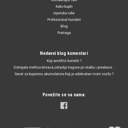
Kako kupiti
Isporuka robe
Professional Hundert
Blog
Pretraga
Nedavni blog komentari
Koji anntifriz koristiti ?
Dotrajala metlica brisaca,ostavlja tragove po staklu i preskace...
Savet za kupovinu akumulatora.Koji je adekvatan mom vozilu ?
Povežite se sa nama: