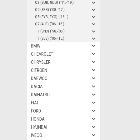
Q3 (8UB, 8UG) ('11.-'19.)
Q5 (8RB) ('08.-'17.)
Q5 (FYB, FYG) ('16.- )
Q7 (4LB) ('06.-'15.)
TT (8N3) ('98.-'06.)
TT (8J3) ('06.-'15.)
BMW
CHEVROLET
CHRYSLER
CITROEN
DAEWOO
DACIA
DAIHATSU
FIAT
FORD
HONDA
HYUNDAI
IVECO