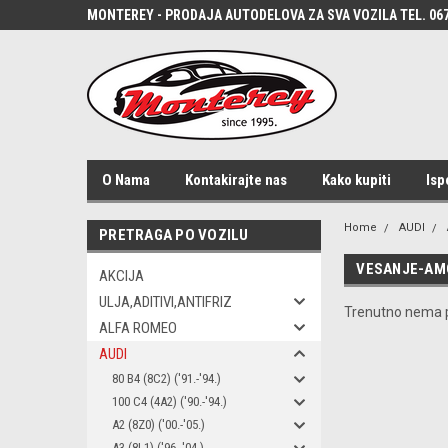
MONTEREY - PRODAJA AUTODELOVA ZA SVA VOZILA TEL. 067
O Nama
Kontakirajte nas
Kako kupiti
Isp
Home
AUDI
PRETRAGA PO VOZILU
VESANJE-AM
AKCIJA
ULJA,ADITIVI,ANTIFRIZ
Trenutno nema p
ALFA ROMEO
AUDI
80 B4 (8C2) ('91.-'94.)
100 C4 (4A2) ('90.-'94.)
A2 (8Z0) ('00.-'05.)
A3 (8L1) ('96.-'04.)