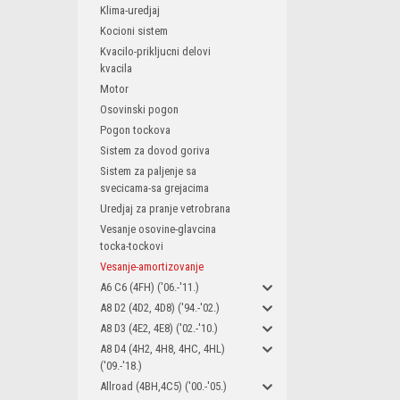
Klima-uredjaj
Kocioni sistem
Kvacilo-prikljucni delovi
kvacila
Motor
Osovinski pogon
Pogon tockova
Sistem za dovod goriva
Sistem za paljenje sa
svecicama-sa grejacima
Uredjaj za pranje vetrobrana
Vesanje osovine-glavcina
tocka-tockovi
Vesanje-amortizovanje
A6 C6 (4FH) ('06.-'11.)
A8 D2 (4D2, 4D8) ('94.-'02.)
A8 D3 (4E2, 4E8) ('02.-'10.)
A8 D4 (4H2, 4H8, 4HC, 4HL)
('09.-'18.)
Allroad (4BH,4C5) ('00.-'05.)