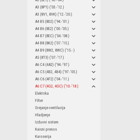
A3 (8P1) ('03.-'12.)
A3 (8V1, 8VK) ('12.-'20.)
A4 B5 (8D2) ('94.-'01.)
A4 B6 (8E2) ('00.-'05.)
A4 B7 (8EC) ('04.-'08.)
A4 B8 (8K2) ('07.-'15.)
A4 B9 (8W2, 8WC) ('15.- )
A5 (8T3) ('07.-'17.)
A6 C4 (4A2) ('94.-'97.)
A6 C5 (4B2, 4B4) ('97.-'05.)
A6 C6 (4F2) ('04.-'11.)
A6 C7 (4G2, 4GC) ('10.-'18.)
Elektrika
Filter
Grejanje-ventilacija
Hladjenje
Izduvni sistem
Kaisni prenos
Karoserija