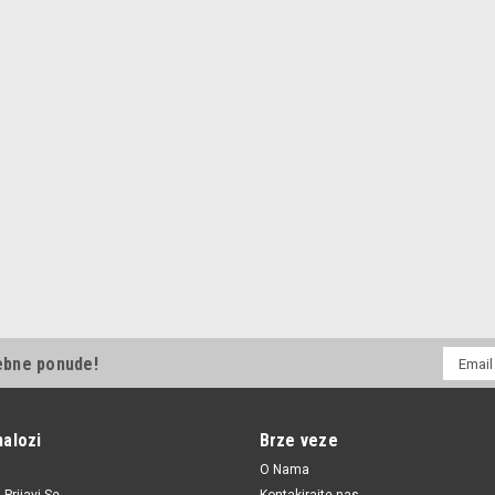
E-
ebne ponude!
mail
Adresa
nalozi
Brze veze
O Nama