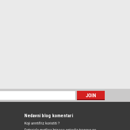
Nedavni blog komentari
Koji anntifriz koristiti ?