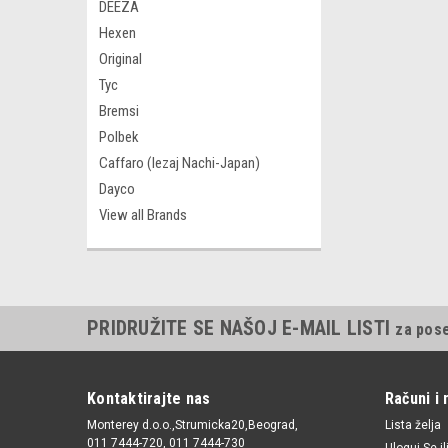
DEEZA
Hexen
Original
Tyc
Bremsi
Polbek
Caffaro (lezaj Nachi-Japan)
Dayco
View all Brands
PRIDRUŽITE SE NAŠOJ E-MAIL LISTI
za pos
Kontaktirajte nas
Računi i 
Monterey d.o.o.,Strumicka20,Beograd,
Lista želja
011 7444-720, 011 7444-730