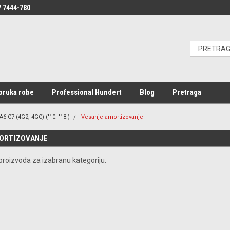
 7444-780
oruka robe
Professional Hundert
Blog
Pretraga
A6 C7 (4G2, 4GC) ('10.-'18.)
Vesanje-amortizovanje
ORTIZOVANJE
roizvoda za izabranu kategoriju.