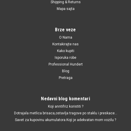
Shipping & Returns
|
Japanparts
Sku:
95015324 / RU-W36 / 96653239 / 96535011
Mapa sajta
Solja amortizera Chevrolet
Aveo,Kalos,Matiz,Daewoo Kalos
Solja amortizera Chevrolet Aveo,Kalos,Matiz,Daewoo Kalos
Brze veze
O Nama
Kontakirajte nas
Kako kupiti
650.00 RSD
Isporuka robe
DODAJ U KORPU
Professional Hundert
Blog
UPOREDI
Pretraga
Nedavni blog komentari
Koji anntifriz koristiti ?
Dotrajala metlica brisaca,ostavlja tragove po staklu i preskace...
Savet za kupovinu akumulatora.Koji je adekvatan mom vozilu ?