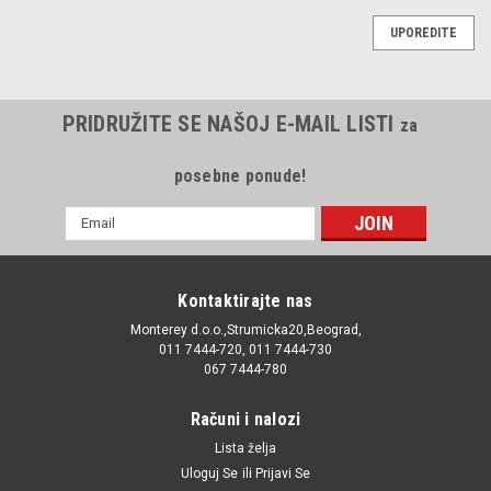
UPOREDITE
PRIDRUŽITE SE NAŠOJ E-MAIL LISTI
za
posebne ponude!
E-
mail
Adresa
Kontaktirajte nas
Monterey d.o.o.,Strumicka20,Beograd,
011 7444-720, 011 7444-730
067 7444-780
Računi i nalozi
Lista želja
Uloguj Se
ili
Prijavi Se