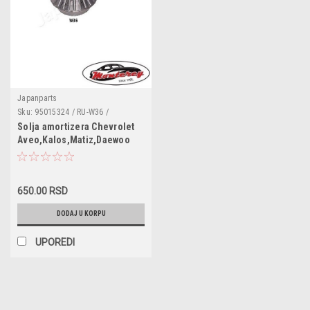
Japanparts
Sku:
95015324 / RU-W36 /
96653239 / 96535011
Solja amortizera Chevrolet
Aveo,Kalos,Matiz,Daewoo
Kalos
650.00 RSD
DODAJ U KORPU
UPOREDI