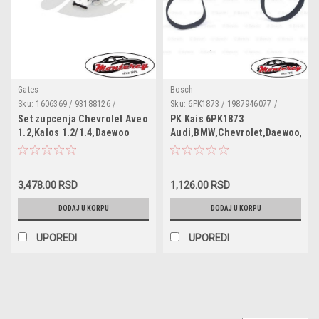
Gates
Bosch
Sku:
1606369 / 93188126 /
Sku:
6PK1873 / 1987946077 /
K015310XS / VKMA05121 /
MR61873 / VKMV6PK1870 /
Set zupcenja Chevrolet Aveo
PK Kais 6PK1873
CT874K1 / KTB221
6PK1870 / AD06R1870 / 6PK1875 /
1.2,Kalos 1.2/1.4,Daewoo
Audi,BMW,Chevrolet,Daewoo,Me
1870K6 / 1218100600 /
Kalos 1.4,Lanos
0500061870 / CA6PK1870 /
1.3/1.5,Nexia 1.5,Opel Astra F
CA6PK1873 / 109739 /
1.4/1.6,Astra G 1.6,Combo
078903137AR / 078903137BD /
A0139974792 / 0139974792 /
3,478.00 RSD
1,126.00 RSD
1.2/1.4/1.6,Corsa A
MR994718 / 24413294 / 90529914
1.2/1.4/1.6,Corsa B
DODAJ U KORPU
DODAJ U KORPU
1.2/1.4,Kadett E
1.4/1.6,Meriva A 1.6,Vectra A
UPOREDI
UPOREDI
1.4/1.6,Vectra B 1.6