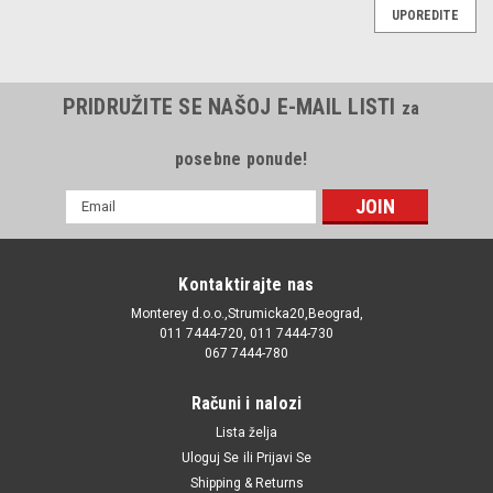
UPOREDITE
PRIDRUŽITE SE NAŠOJ E-MAIL LISTI
za
posebne ponude!
E-
mail
Adresa
Kontaktirajte nas
Monterey d.o.o.,Strumicka20,Beograd,
011 7444-720, 011 7444-730
067 7444-780
Računi i nalozi
Lista želja
Uloguj Se
ili
Prijavi Se
Shipping & Returns
|
Gates
Sku:
1606369 / 93188126 / K015310XS / VKMA05121 / CT874K1 /