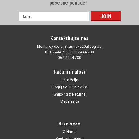
posebne ponude!
E-
mail
Adresa
Kontaktirajte nas
Monterey d.o.o.,Strumicka20,Beograd,
011 7444-720, 011 7444-730
067 7444-780
Računi i nalozi
Lista želja
Uloguj Se
ili
Prijavi Se
Shipping & Returns
Mapa sajta
Brze veze
O Nama
Kontakirajte nas