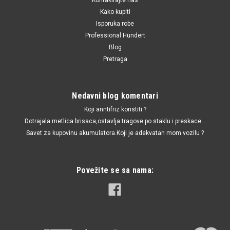
Kako kupiti
Isporuka robe
Professional Hundert
Blog
Pretraga
Nedavni blog komentari
Koji anntifriz koristiti ?
Dotrajala metlica brisaca,ostavlja tragove po staklu i preskace...
Savet za kupovinu akumulatora.Koji je adekvatan mom vozilu ?
Povežite se sa nama: