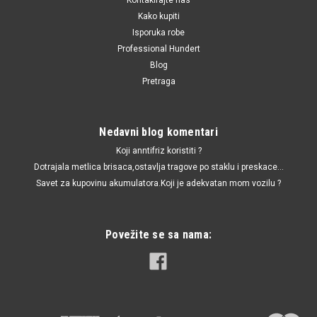
Kako kupiti
Isporuka robe
Professional Hundert
Blog
Pretraga
Nedavni blog komentari
Koji anntifriz koristiti ?
Dotrajala metlica brisaca,ostavlja tragove po staklu i preskace...
Savet za kupovinu akumulatora.Koji je adekvatan mom vozilu ?
Povežite se sa nama: