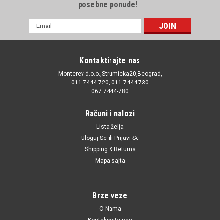
posebne ponude!
E-
mail
Adresa
Kontaktirajte nas
Monterey d.o.o.,Strumicka20,Beograd,
011 7444-720, 011 7444-730
067 7444-780
Računi i nalozi
Lista želja
Uloguj Se
ili
Prijavi Se
Shipping & Returns
Mapa sajta
Brze veze
O Nama
Kontakirajte nas