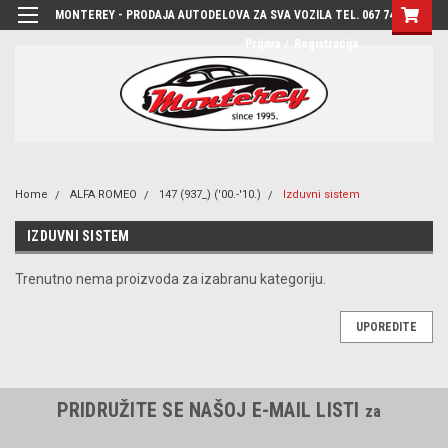
MONTEREY - PRODAJA AUTODELOVA ZA SVA VOZILA TEL. 067 7444-780
Prijava
/
Registracija
Home
ALFA ROMEO
147 (937_) ('00.-'10.)
Izduvni sistem
IZDUVNI SISTEM
Trenutno nema proizvoda za izabranu kategoriju.
UPOREDITE
PRIDRUŽITE SE NAŠOJ E-MAIL LISTI
za