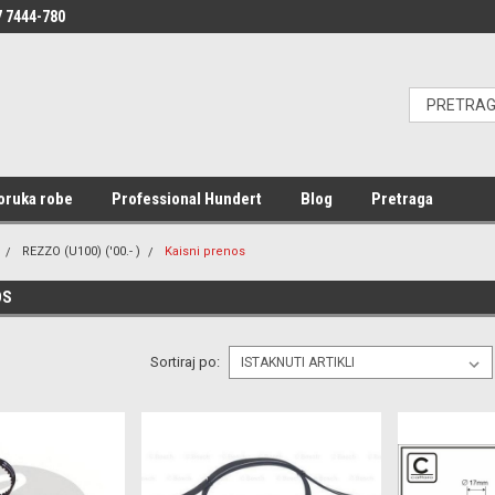
 7444-780
oruka robe
Professional Hundert
Blog
Pretraga
REZZO (U100) ('00.- )
Kaisni prenos
OS
Sortiraj po: