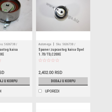
|
ku:
5636738 /
Automega
Sku:
5636738 /
astog kaisa
Spaner zupcastog kaisa Opel
3056360738
0XE
1.7D/TD,C20XE
RSD
2,402.00 RSD
AJ U KORPU
DODAJ U KORPU
I
UPOREDI