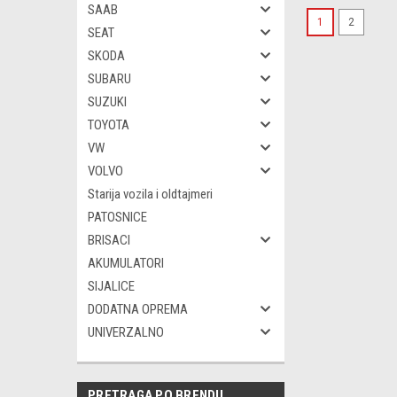
SAAB
1
2
SEAT
SKODA
SUBARU
SUZUKI
TOYOTA
VW
VOLVO
Starija vozila i oldtajmeri
PATOSNICE
BRISACI
AKUMULATORI
SIJALICE
DODATNA OPREMA
UNIVERZALNO
PRETRAGA PO BRENDU