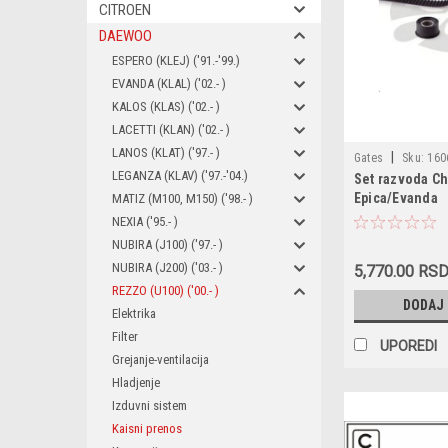
CITROEN
DAEWOO
ESPERO (KLEJ) ('91.-'99.)
EVANDA (KLAL) ('02.- )
KALOS (KLAS) ('02.- )
LACETTI (KLAN) ('02.- )
LANOS (KLAT) ('97.- )
|
Gates
Sku:
160
LEGANZA (KLAV) ('97.-'04.)
Set razvoda Ch
93174260 / 93174
Epica/Evanda
MATIZ (M100, M150) ('98.- )
530004910 / CT87
2.0,Lacetti/Nub
NEXIA ('95.- )
1.8,Rezzo/Tac
NUBIRA (J100) ('97.- )
Evanda 2.0,Lac
NUBIRA (J200) ('03.- )
5,770.00 RS
2.0 16v,Nubira 
REZZO (U100) ('00.- )
16v,Tacuma/Re
DODAJ
Astra F/Vectra 
Elektrika
16v,Vectra A/C
Filter
UPOREDI
2.0 16v
Grejanje-ventilacija
Hladjenje
Izduvni sistem
Kaisni prenos