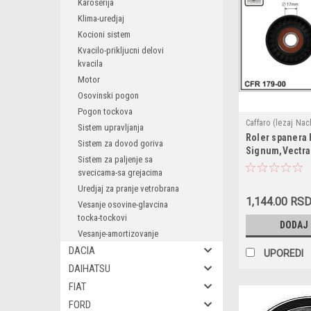
Karoserija
Klima-uredjaj
Kocioni sistem
Kvacilo-prikljucni delovi
kvacila
Motor
Osovinski pogon
Pogon tockova
Caffaro (lezaj Nac
Sistem upravljanja
Roler spanera 
1340541 / 563674
Sistem za dovod goriva
Signum,Vectra 
5954771 / 8-97312
Sistem za paljenje sa
V6 CDTI '03- ,
8973124620 / 179
svecicama-sa grejacima
4,Vel Satis 3.0
Uredjaj za pranje vetrobrana
3.0TID '01- bez
1,144.00 RS
dimenzije 70x
Vesanje osovine-glavcina
tocka-tockovi
DODAJ
Vesanje-amortizovanje
DACIA
UPOREDI
DAIHATSU
FIAT
FORD