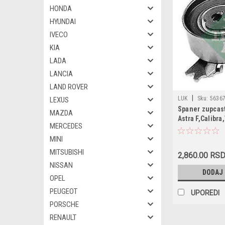
HONDA
HYUNDAI
IVECO
KIA
LADA
LANCIA
LAND ROVER
|
LUK
Sku:
56367
LEXUS
Spaner zupcas
MAZDA
Astra F,Calibra
MERCEDES
D/TD,2.0 16v
MINI
MITSUBISHI
2,860.00 RS
NISSAN
DODAJ
OPEL
PEUGEOT
UPOREDI
PORSCHE
RENAULT