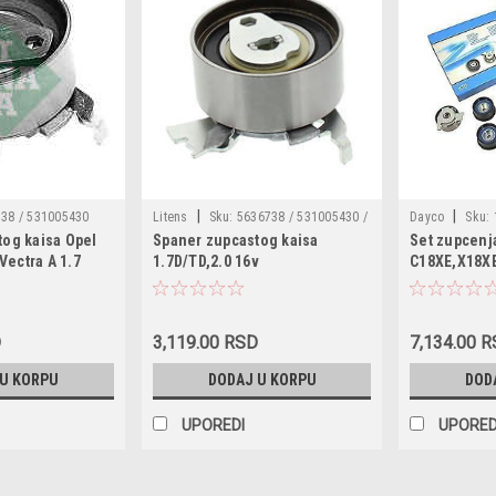
|
|
38 / 531005430
Litens
Sku:
5636738 / 531005430 /
Dayco
Sku:
tog kaisa Opel
Spaner zupcastog kaisa
Set zupcenj
1056360738
KTB257 / 1606
,Vectra A 1.7
1.7D/TD,2.0 16v
C18XE,X18XE
1629065 / 931
motora
95516737 / 95
D
3,119.00 RSD
7,134.00 
 U KORPU
DODAJ U KORPU
DOD
UPOREDI
UPORED