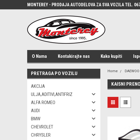
MONTEREY - PRODAJA AUTODELOVA ZA SVA VOZILA TEL. 067
O Nama
Kontakirajte nas
Kako kupiti
Isp
Home
DAEWOO
PRETRAGA PO VOZILU
KAISNI PREN
AKCIJA
ULJA,ADITIVI,ANTIFRIZ
ALFA ROMEO
AUDI
BMW
CHEVROLET
CHRYSLER