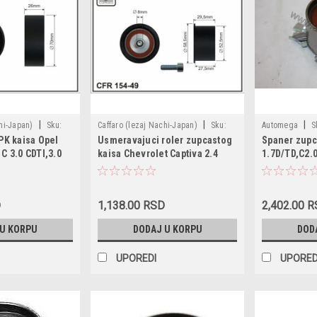
|
|
|
hi-Japan)
Sku:
Caffaro (lezaj Nachi-Japan)
Sku:
Automega
S
PK kaisa Opel
Usmeravajuci roler zupcastog
Spaner zupc
1 / 7701055084 /
5636425 / 9128738 / 154-49
1056360738
C 3.0 CDTI,3.0
kaisa Chevrolet Captiva 2.4
1.7D/TD,C2.
-462-0 /
Renault Espace
'06-,Epica 2.0 '05-
-00
DCI '02-,Saab 9-5
'06,Lacetti,Nubira 1.8
 drzaca plasticni
'05-,Rezzo 2.0 '05- ,Daewoo
D
1,138.00 RSD
2,402.00 
17x26
Evanda 2.0 '02-,Lacetti
1.8,Leganza,Nubira
 U KORPU
DODAJ U KORPU
DOD
1.8,2.0,2.2,Rezzo 2.0,Lada 110
2.0,Opel plasticni dimenzije
UPOREDI
UPORED
52,5x8x27