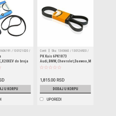
|
1606191 / 130121020 /
Conti
Sku:
1340665 / 130126920 /
a
PK Kais 6PK1873
192 / 1629064 /
1340639 / 24413294 / 6PK1873
,X20XEV do broja
Audi,BMW,Chevrolet,Daewoo,Mercedes,Opel,
74260 / 93174261 /
516738
RSD
1,815.00 RSD
AJ U KORPU
DODAJ U KORPU
I
UPOREDI