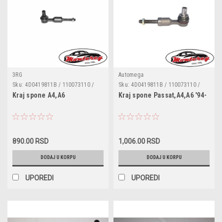
3RG
Automega
Sku:
4D0419811B / 110073110 /
Sku:
4D0419811B / 110073110 /
32710012 / 4B0419811F /
32710012 / 4D0419811A /
Kraj spone A4,A6
Kraj spone Passat,A4,A6 '94-
4B0419811B / 4B0419811C /
4B0419811B / 4B0419811E /
4B0419811E / 4D0419811A /
4B0419811F / 4F0498811 /
4D0419811G / 8E0419811B /
8E0419811B
4D0419811 / 4D0419811J / 32719
890.00 RSD
1,006.00 RSD
DODAJ U KORPU
DODAJ U KORPU
UPOREDI
UPOREDI