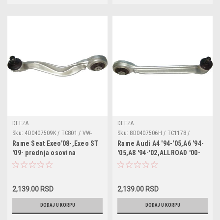
DEEZA
DEEZA
Sku:
4D0407509K / TC801 / VW-
Sku:
8D0407506H / TC1178 /
H122 / 8D0407509A / 8E0407509C
G5525 / VW-H121 / 8E0407506P /
Rame Seat Exeo'08-,Exeo ST
Rame Audi A4 '94-'05,A6 '94-
/ 8E0407509A / 8D0407509G /
8D0407506A / 8D0407506B /
'09- prednja osovina
'05,A8 '94-'02,ALLROAD '00-
8D0407509E / 8D0407509C /
8D0407506F / 8D0407506K /
levo,pozadi gore
'05 prednja osovina
4D0407509J / 4D0407509H /
8E0407506A / 8E0407506C
desno,napred,gore
4D0407509G / 4D0407509F /
4D0407509D / 4D0407509B /
8E0407509P / 8D0407509F
2,139.00 RSD
2,139.00 RSD
DODAJ U KORPU
DODAJ U KORPU