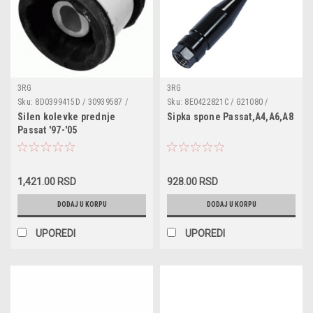
3RG
3RG
Sku:
8D0399415D / 30939587 /
Sku:
8E0422821C / G21080 /
110047110 / 40758
TA1644 / 8E0422801B / 8E0422821
Silen kolevke prednje
Sipka spone Passat,A4,A6,A8
/ 34153
Passat '97-'05
1,421.00 RSD
928.00 RSD
DODAJ U KORPU
DODAJ U KORPU
UPOREDI
UPOREDI