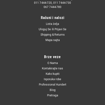
011 7444-720, 011 7444-730
067 7444-780
Računi i nalozi
Lista želja
|
3RG
Sku:
8D0399415D / 30939587 / 110047110 / 40758
Uloguj Se
ili
Prijavi Se
Silen kolevke prednje Passat '97-'05
Shipping & Returns
Mapa sajta
Silen kolevke prednje Passat '97-'05
Brze veze
1,421.00 RSD
O Nama
Kontakirajte nas
DODAJ U KORPU
Kako kupiti
UPOREDI
Isporuka robe
Professional Hundert
Blog
Pretraga