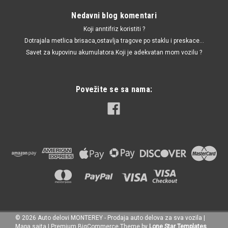
Nedavni blog komentari
Koji anntifriz koristiti ?
Dotrajala metlica brisaca,ostavlja tragove po staklu i preskace...
Savet za kupovinu akumulatora.Koji je adekvatan mom vozilu ?
Povežite se sa nama:
©
2026
Auto delovi MONTEREY - Prodaja auto delova za sva vozila
|
|
3RG
Sku:
8E0422821C / G21080 / TA1644 / 8E0422801B / 8E0422821 /
Mapa sajta
|
Premium
BigCommerce
Theme by
Lone Star Templates