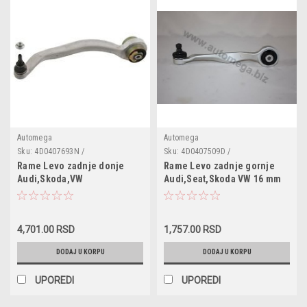
Automega
Automega
Sku:
4D0407693N /
Sku:
4D0407509D /
3040706934D0N / 110060210
1040705094D0D
Rame Levo zadnje donje
Rame Levo zadnje gornje
Audi,Skoda,VW
Audi,Seat,Skoda VW 16 mm
4,701.00 RSD
1,757.00 RSD
DODAJ U KORPU
DODAJ U KORPU
UPOREDI
UPOREDI