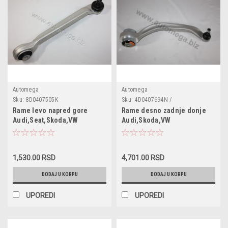
Automega
Automega
Sku:
8D0407505K
Sku:
4D0407694N /
3040706944D0N
Rame levo napred gore
Rame desno zadnje donje
Audi,Seat,Skoda,VW
Audi,Skoda,VW
1,530.00 RSD
4,701.00 RSD
DODAJ U KORPU
DODAJ U KORPU
UPOREDI
UPOREDI