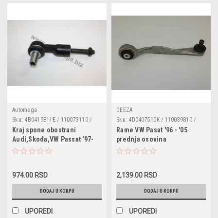
Automega
DEEZA
Sku:
4B0419811E / 110073110 /
Sku:
4D0407510K / 110039810 /
4D0419811A / 4D0419811B /
JTC345 / VW-H123 / 4D0407510B /
Kraj spone obostrani
Rame VW Pasat '96 - '05
4B0419811B / 4B0419811F /
4D0407510D / 4D0407510J /
Audi,Skoda,VW Passat '97-
prednja osovina
4F0498811 / 8E0419811B
8D0407510C / 8D0407510G /
'05
desno,pozadi gore
8E0407510A
974.00 RSD
2,139.00 RSD
DODAJ U KORPU
DODAJ U KORPU
UPOREDI
UPOREDI