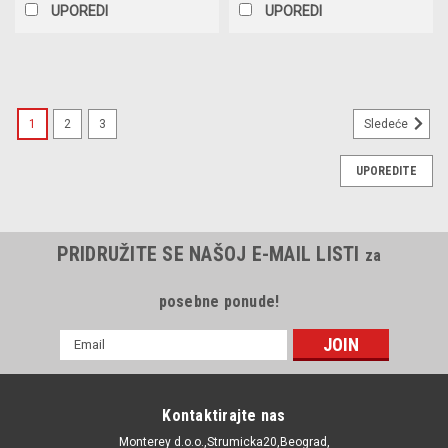
UPOREDI
UPOREDI
1
2
3
Sledeće
UPOREDITE
PRIDRUŽITE SE NAŠOJ E-MAIL LISTI
za
posebne ponude!
E-
mail
Adresa
Kontaktirajte nas
Monterey d.o.o.,Strumicka20,Beograd,