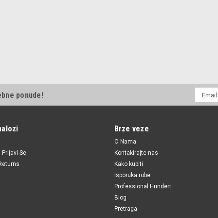
E-
ebne ponude!
mail
Adresa
nalozi
Brze veze
O Nama
i
Prijavi Se
Kontakirajte nas
Returns
Kako kupiti
Isporuka robe
Professional Hundert
Blog
Pretraga