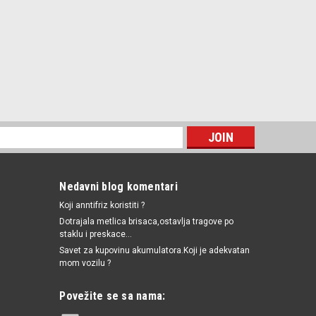
Nedavni blog komentari
Koji anntifriz koristiti ?
Dotrajala metlica brisaca,ostavlja tragove po
staklu i preskace...
Savet za kupovinu akumulatora.Koji je adekvatan
mom vozilu ?
Povežite se sa nama: