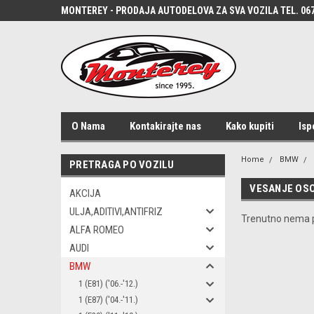
MONTEREY - PRODAJA AUTODELOVA ZA SVA VOZILA TEL. 067
O Nama
Kontakirajte nas
Kako kupiti
Isp
Home
BMW
PRETRAGA PO VOZILU
VESANJE OSO
AKCIJA
ULJA,ADITIVI,ANTIFRIZ
Trenutno nema p
ALFA ROMEO
AUDI
BMW
1 (E81) ('06.-'12.)
1 (E87) ('04.-'11.)