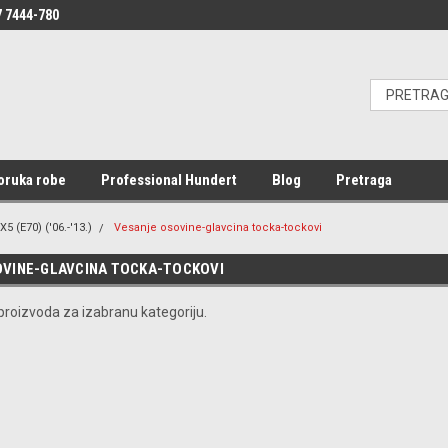
 7444-780
oruka robe
Professional Hundert
Blog
Pretraga
X5 (E70) ('06.-'13.)
Vesanje osovine-glavcina tocka-tockovi
VINE-GLAVCINA TOCKA-TOCKOVI
roizvoda za izabranu kategoriju.