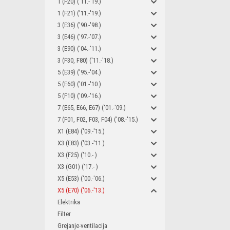
1 (F20) ('11.-'19.)
1 (F21) ('11.-'19.)
3 (E36) ('90.-'98.)
3 (E46) ('97.-'07.)
3 (E90) ('04.-'11.)
3 (F30, F80) ('11.-'18.)
5 (E39) ('95.-'04.)
5 (E60) ('01.-'10.)
5 (F10) ('09.-'16.)
7 (E65, E66, E67) ('01.-'09.)
7 (F01, F02, F03, F04) ('08.-'15.)
X1 (E84) ('09.-'15.)
X3 (E83) ('03.-'11.)
X3 (F25) ('10.- )
X3 (G01) ('17.- )
X5 (E53) ('00.-'06.)
X5 (E70) ('06.-'13.)
Elektrika
Filter
Grejanje-ventilacija