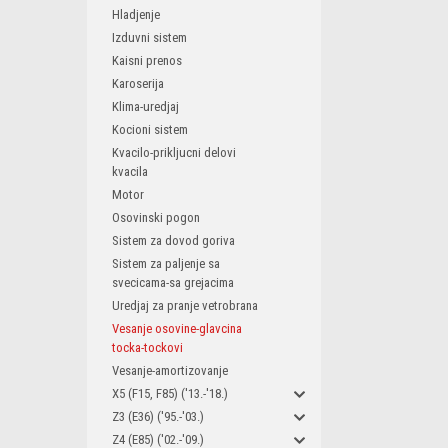
Hladjenje
Izduvni sistem
Kaisni prenos
Karoserija
Klima-uredjaj
Kocioni sistem
Kvacilo-prikljucni delovi
kvacila
Motor
Osovinski pogon
Sistem za dovod goriva
Sistem za paljenje sa
svecicama-sa grejacima
Uredjaj za pranje vetrobrana
Vesanje osovine-glavcina
tocka-tockovi
Vesanje-amortizovanje
X5 (F15, F85) ('13.-'18.)
Z3 (E36) ('95.-'03.)
Z4 (E85) ('02.-'09.)