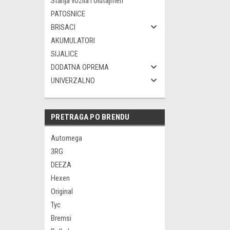
Starija vozila i oldtajmeri
PATOSNICE
BRISACI
AKUMULATORI
SIJALICE
DODATNA OPREMA
UNIVERZALNO
PRETRAGA PO BRENDU
Automega
3RG
DEEZA
Hexen
Original
Tyc
Bremsi