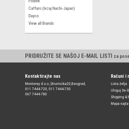
Polbek
Caffaro (lezaj Nachi-Japan)
Dayco
View all Brands
PRIDRUŽITE SE NAŠOJ E-MAIL LISTI
za pos
Kontaktirajte nas
Računi i 
Monterey d.o.o.,Strumicka20,Beograd,
Lista želja
011 7444-720, 011 7444-730
Uloguj Se
il
067 7444-780
Shipping & 
Mapa sajta