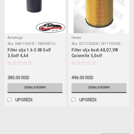
Automega
Hexen
Sku:
06A115561B / 180040310 /
Sku:
021115562A / 021115562B /
0451103314 / 034115561A /
077115562G / 05015171AA /
Filter ulja 1.6-2.0B Golf
Filter ulja Audi A8,Q7,VW
06A115561 / 1JM115561BZ
1025629 / 301150562021A /
3,Golf 4,A4
Caravelle 5,Golf
021115562A / 077115562G /
3,Touareg,Transporter
COF100515E / ML1721 / OE640 /
4/5,Passat 3B5,3B6,Vento
E1001HD28 / FO-ECO013 /
B1W028PR / OX160D / 50013563 /
HU932/6n / WL7007 / OC3064
385.00 RSD
496.00 RSD
DODAJ U KORPU
DODAJ U KORPU
UPOREDI
UPOREDI