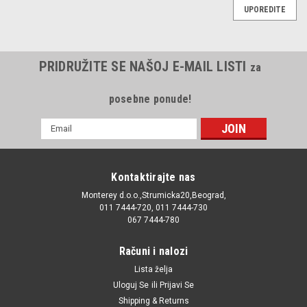
UPOREDITE
PRIDRUŽITE SE NAŠOJ E-MAIL LISTI
za
posebne ponude!
E-
mail
Adresa
Kontaktirajte nas
Monterey d.o.o.,Strumicka20,Beograd,
011 7444-720, 011 7444-730
067 7444-780
Računi i nalozi
Lista želja
Uloguj Se
ili
Prijavi Se
Shipping & Returns
|
Automega
Sku:
06A115561B / 180040310 / 0451103314 / 034115561A /