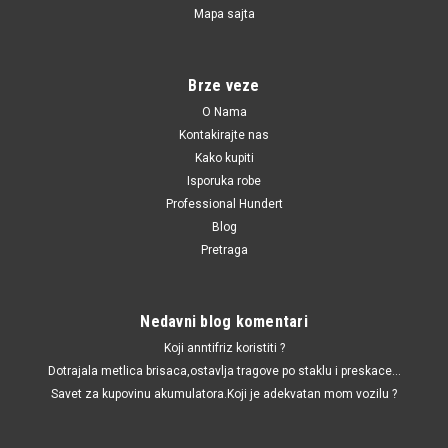
Mapa sajta
06A115561 / 1JM115561BZ
Filter ulja 1.6-2.0B Golf 3,Golf 4,A4
Filter ulja 1.6-2.0B Golf 3,Golf 4,A4
Brze veze
O Nama
Kontakirajte nas
385.00 RSD
Kako kupiti
Isporuka robe
DODAJ U KORPU
Professional Hundert
UPOREDI
Blog
Pretraga
Nedavni blog komentari
Koji anntifriz koristiti ?
Dotrajala metlica brisaca,ostavlja tragove po staklu i preskace...
Savet za kupovinu akumulatora.Koji je adekvatan mom vozilu ?