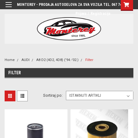
MONTEREY - PRODAJA AUTODELOVA ZA SVA VOZILA TEL. 067 7444-780
Prijava
/
Registracija
Home
AUDI
A8 D2 (4D2, 4D8) ('94.-'02.)
Filter
FILTER
Sortiraj po: