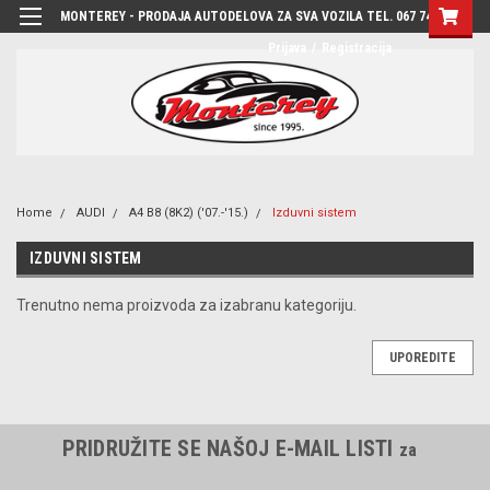
MONTEREY - PRODAJA AUTODELOVA ZA SVA VOZILA TEL. 067 7444-780
Prijava
/
Registracija
Home
AUDI
A4 B8 (8K2) ('07.-'15.)
Izduvni sistem
IZDUVNI SISTEM
Trenutno nema proizvoda za izabranu kategoriju.
UPOREDITE
PRIDRUŽITE SE NAŠOJ E-MAIL LISTI
za