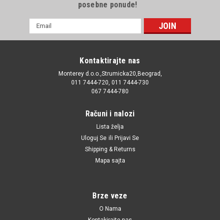
posebne ponude!
E-
mail
Adresa
Kontaktirajte nas
Monterey d.o.o.,Strumicka20,Beograd,
011 7444-720, 011 7444-730
067 7444-780
Računi i nalozi
Lista želja
Uloguj Se
ili
Prijavi Se
Shipping & Returns
Mapa sajta
Brze veze
O Nama
Kontakirajte nas