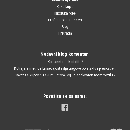
Kako kupiti
Isporuka robe
Professional Hundert
Blog
Pretraga
Nedavni blog komentari
Koji anntifriz koristiti ?
Dotrajala metlica brisaca,ostavlja tragove po staklu i preskace...
Savet za kupovinu akumulatora.Koji je adekvatan mom vozilu ?
Povežite se sa nama: