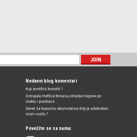
Nedavni blog komentari
Koji anntifriz koristiti ?
Dotrajala metlica brisaca,ostavlja tragove po
staklu i preskace...
Savet za kupovinu akumulatora.Koji je adekvatan
mom vozilu ?
Povežite se sa nama: