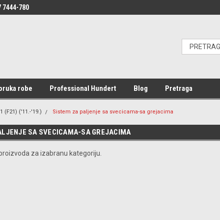
 7444-780
oruka robe
Professional Hundert
Blog
Pretraga
1 (F21) ('11.-'19.)
Sistem za paljenje sa svecicama-sa grejacima
ALJENJE SA SVECICAMA-SA GREJACIMA
roizvoda za izabranu kategoriju.