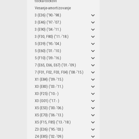
tocka-tockovi
Vesanje-amortizovanje
3 (E36) ('90.-'98.)
3 (E46) ('97.-'07.)
3 (E90) ('04.-'11.)
3 (F30, F80) ('11.-'18.)
5 (E39) ('95.-'04.)
5 (E60) ('01.-'10.)
5 (F10) ('09.-'16.)
7 (E65, E66, E67) ('01.-'09.)
7 (F01, F02, F03, F04) ('08.-'15.)
X1 (E84) ('09.-'15.)
X3 (E83) ('03.-'11.)
X3 (F25) ('10.- )
X3 (G01) ('17.- )
X5 (E53) ('00.-'06.)
X5 (E70) ('06.-'13.)
X5 (F15, F85) ('13.-'18.)
Z3 (E36) ('95.-'03.)
Z4 (E85) ('02.-'09.)