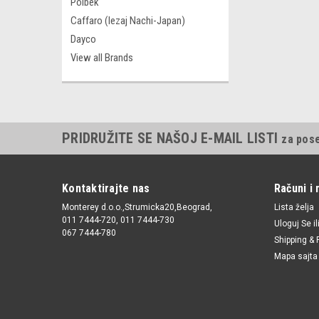
Polbek
Caffaro (lezaj Nachi-Japan)
Dayco
View all Brands
PRIDRUŽITE SE NAŠOJ E-MAIL LISTI
za pos
Kontaktirajte nas
Računi i 
Monterey d.o.o.,Strumicka20,Beograd,
Lista želja
011 7444-720, 011 7444-730
Uloguj Se
il
067 7444-780
Shipping & 
Mapa sajta