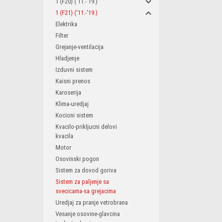
1 (F20) ('11.-'19.)
1 (F21) ('11.-'19.)
Elektrika
Filter
Grejanje-ventilacija
Hladjenje
Izduvni sistem
Kaisni prenos
Karoserija
Klima-uredjaj
Kocioni sistem
Kvacilo-prikljucni delovi
kvacila
Motor
Osovinski pogon
Sistem za dovod goriva
Sistem za paljenje sa
svecicama-sa grejacima
Uredjaj za pranje vetrobrana
Vesanje osovine-glavcina