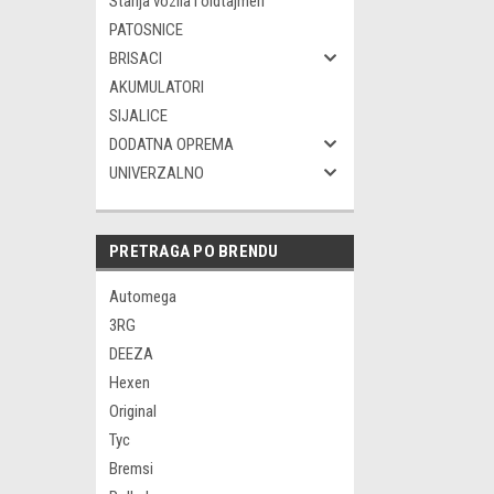
Starija vozila i oldtajmeri
PATOSNICE
BRISACI
AKUMULATORI
SIJALICE
DODATNA OPREMA
UNIVERZALNO
PRETRAGA PO BRENDU
Automega
3RG
DEEZA
Hexen
Original
Tyc
Bremsi