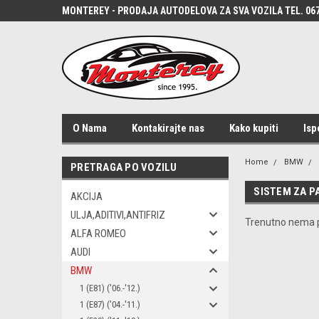
MONTEREY - PRODAJA AUTODELOVA ZA SVA VOZILA TEL. 067
O Nama
Kontakirajte nas
Kako kupiti
Isp
Home
BMW
PRETRAGA PO VOZILU
SISTEM ZA P
AKCIJA
ULJA,ADITIVI,ANTIFRIZ
Trenutno nema p
ALFA ROMEO
AUDI
BMW
1 (E81) ('06.-'12.)
1 (E87) ('04.-'11.)