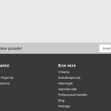
E-
ebne ponude!
mail
Adresa
nalozi
Brze veze
O Nama
i
Prijavi Se
Kontakirajte nas
Returns
Kako kupiti
Isporuka robe
Professional Hundert
Blog
Pretraga