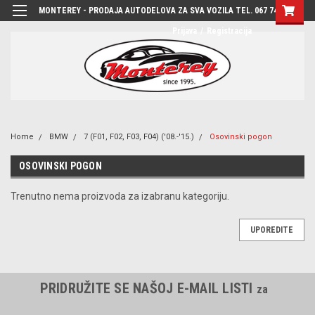
MONTEREY - PRODAJA AUTODELOVA ZA SVA VOZILA TEL. 067 7444-780
Prijava
/
Registracija
Home
BMW
7 (F01, F02, F03, F04) ('08.-'15.)
Osovinski pogon
OSOVINSKI POGON
Trenutno nema proizvoda za izabranu kategoriju.
UPOREDITE
PRIDRUŽITE SE NAŠOJ E-MAIL LISTI
za