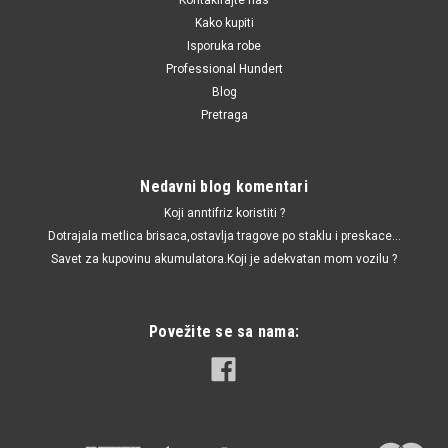
Kako kupiti
Isporuka robe
Professional Hundert
Blog
Pretraga
Nedavni blog komentari
Koji anntifriz koristiti ?
Dotrajala metlica brisaca,ostavlja tragove po staklu i preskace...
Savet za kupovinu akumulatora.Koji je adekvatan mom vozilu ?
Povežite se sa nama: