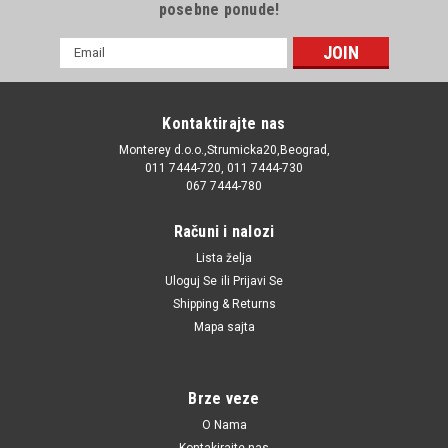
posebne ponude!
E-
mail
Adresa
Kontaktirajte nas
Monterey d.o.o.,Strumicka20,Beograd,
011 7444-720, 011 7444-730
067 7444-780
Računi i nalozi
Lista želja
Uloguj Se
ili
Prijavi Se
Shipping & Returns
Mapa sajta
Brze veze
O Nama
Kontakirajte nas