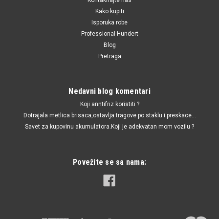
Kako kupiti
Isporuka robe
Professional Hundert
Blog
Pretraga
Nedavni blog komentari
Koji anntifriz koristiti ?
Dotrajala metlica brisaca,ostavlja tragove po staklu i preskace...
Savet za kupovinu akumulatora.Koji je adekvatan mom vozilu ?
Povežite se sa nama: