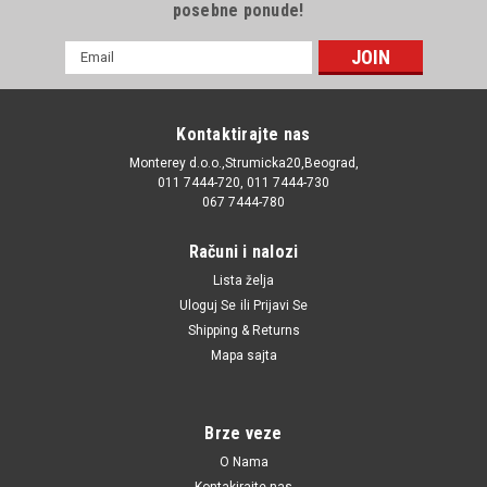
posebne ponude!
E-
mail
Adresa
Kontaktirajte nas
Monterey d.o.o.,Strumicka20,Beograd,
011 7444-720, 011 7444-730
067 7444-780
Računi i nalozi
Lista želja
Uloguj Se
ili
Prijavi Se
Shipping & Returns
Mapa sajta
Brze veze
O Nama
Kontakirajte nas