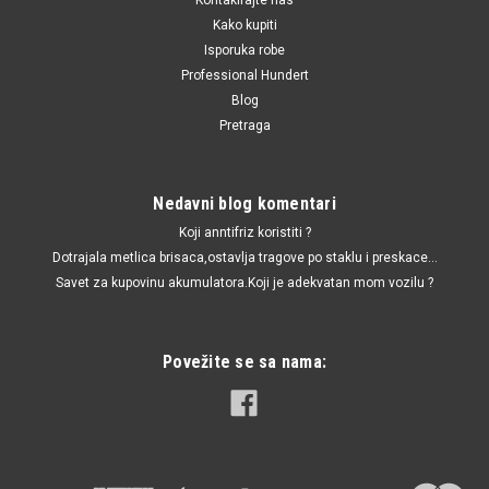
Kako kupiti
Isporuka robe
Professional Hundert
Blog
Pretraga
Nedavni blog komentari
Koji anntifriz koristiti ?
Dotrajala metlica brisaca,ostavlja tragove po staklu i preskace...
Savet za kupovinu akumulatora.Koji je adekvatan mom vozilu ?
Povežite se sa nama: