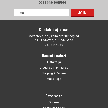
posebne ponude!
E-
mail
Adresa
Kontaktirajte nas
Monterey d.o.o.,Strumicka20,Beograd,
011 7444-720, 011 7444-730
067 7444-780
Računi i nalozi
Lista želja
Uloguj Se
ili
Prijavi Se
Shipping & Returns
Mapa sajta
Brze veze
O Nama
Kontakirajte nas