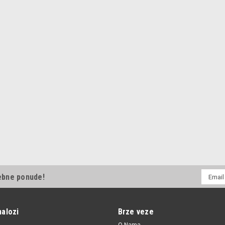
E-
ebne ponude!
mail
Adresa
nalozi
Brze veze