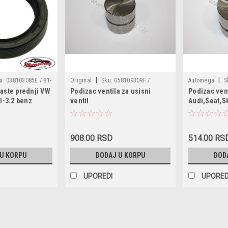
|
|
u:
038103085E / 81-
Original
Sku:
058109309F /
Automega
S
aste prednji VW
Podizac ventila za usisni
Podizac ven
/ 20026412B / 81-
130043910
130043810
I-3.2 benz
ventil
Audi,Seat,S
0 / 155560 /
6 / 68000666AA /
009 / 95510108500
908.00 RSD
514.00 RS
 U KORPU
DODAJ U KORPU
DOD
UPOREDI
UPORED