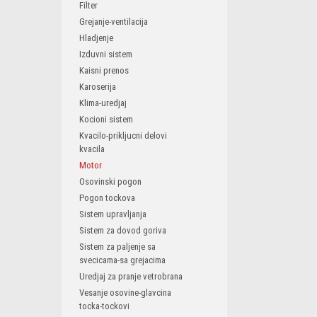
Filter
Grejanje-ventilacija
Hladjenje
Izduvni sistem
Kaisni prenos
Karoserija
Klima-uredjaj
Kocioni sistem
Kvacilo-prikljucni delovi
kvacila
Motor
Osovinski pogon
Pogon tockova
Sistem upravljanja
Sistem za dovod goriva
Sistem za paljenje sa
svecicama-sa grejacima
Uredjaj za pranje vetrobrana
Vesanje osovine-glavcina
tocka-tockovi