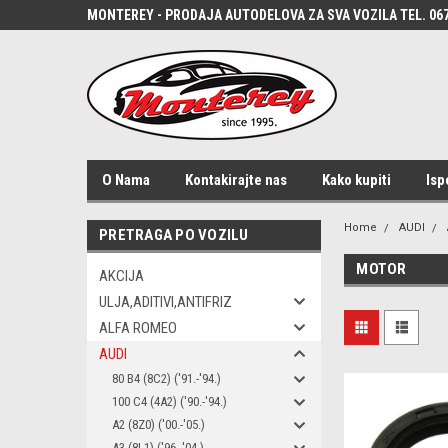
MONTEREY - PRODAJA AUTODELOVA ZA SVA VOZILA TEL. 067
O Nama
Kontakirajte nas
Kako kupiti
Isp
Home
AUDI
PRETRAGA PO VOZILU
MOTOR
AKCIJA
ULJA,ADITIVI,ANTIFRIZ
ALFA ROMEO
AUDI
80 B4 (8C2) ('91.-'94.)
100 C4 (4A2) ('90.-'94.)
A2 (8Z0) ('00.-'05.)
A3 (8L1) ('96.-'04.)