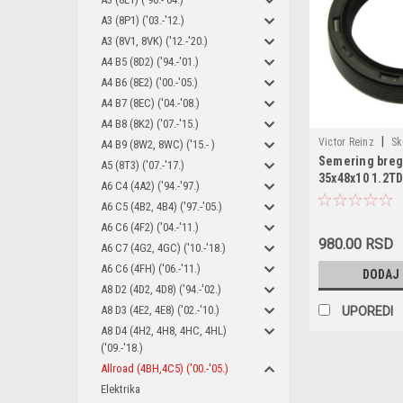
A3 (8P1) ('03.-'12.)
A3 (8V1, 8VK) ('12.-'20.)
A4 B5 (8D2) ('94.-'01.)
A4 B6 (8E2) ('00.-'05.)
A4 B7 (8EC) ('04.-'08.)
A4 B8 (8K2) ('07.-'15.)
|
Victor Reinz
Sk
A4 B9 (8W2, 8WC) ('15.- )
Semering breg
34366-00 / 32471 
A5 (8T3) ('07.-'17.)
35x48x10 1.2TD
34366-00 / 155.56
A6 C4 (4A2) ('94.-'97.)
15083100 / NA510
A6 C5 (4B2, 4B4) ('97.-'05.)
1100691 / MN980
A6 C6 (4F2) ('04.-'11.)
980.00 RSD
A6 C7 (4G2, 4GC) ('10.-'18.)
A6 C6 (4FH) ('06.-'11.)
DODAJ
A8 D2 (4D2, 4D8) ('94.-'02.)
A8 D3 (4E2, 4E8) ('02.-'10.)
UPOREDI
A8 D4 (4H2, 4H8, 4HC, 4HL)
('09.-'18.)
Allroad (4BH,4C5) ('00.-'05.)
Elektrika