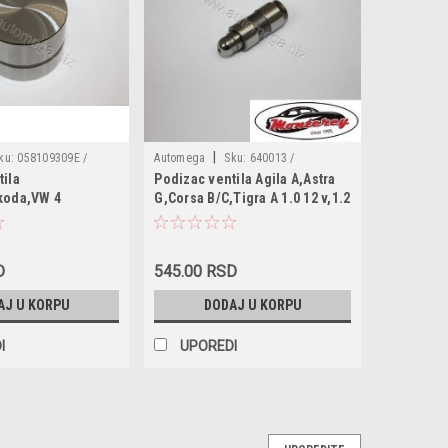
|
ku:
058109309E /
Automega
Sku:
640013 /
tila
Podizac ventila Agila A,Astra
130106310 / 059109521E / 9128603
koda,VW 4
G,Corsa B/C,Tigra A 1.0 12 v,1.2
16v
D
545.00 RSD
AJ U KORPU
DODAJ U KORPU
I
UPOREDI