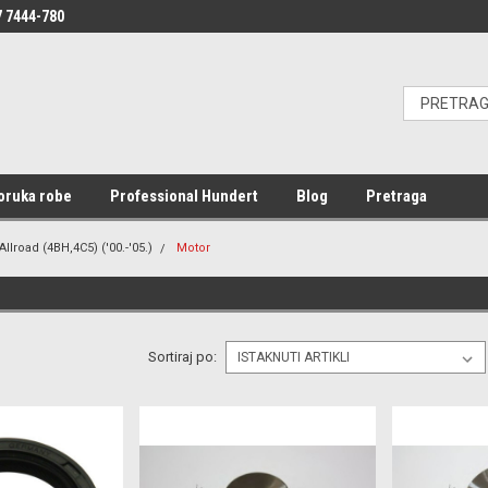
 7444-780
oruka robe
Professional Hundert
Blog
Pretraga
Allroad (4BH,4C5) ('00.-'05.)
Motor
Sortiraj po: