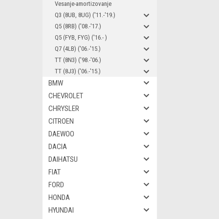
Vesanje-amortizovanje
Q3 (8UB, 8UG) ('11.-'19.)
Q5 (8RB) ('08.-'17.)
Q5 (FYB, FYG) ('16.- )
Q7 (4LB) ('06.-'15.)
TT (8N3) ('98.-'06.)
TT (8J3) ('06.-'15.)
BMW
CHEVROLET
CHRYSLER
CITROEN
DAEWOO
DACIA
DAIHATSU
FIAT
FORD
HONDA
HYUNDAI