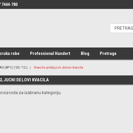
 7444-780
oruka robe
Professional Hundert
Blog
Pretraga
A3 (8P1) ('03.-'12.)
Kvacilo-prikljucni delovi kvacila
KLJUCNI DELOVI KVACILA
roizvoda za izabranu kategoriju.