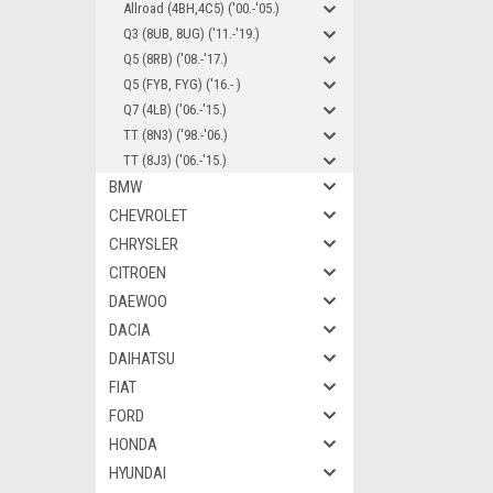
Allroad (4BH,4C5) ('00.-'05.)
Q3 (8UB, 8UG) ('11.-'19.)
Q5 (8RB) ('08.-'17.)
Q5 (FYB, FYG) ('16.- )
Q7 (4LB) ('06.-'15.)
TT (8N3) ('98.-'06.)
TT (8J3) ('06.-'15.)
BMW
CHEVROLET
CHRYSLER
CITROEN
DAEWOO
DACIA
DAIHATSU
FIAT
FORD
HONDA
HYUNDAI