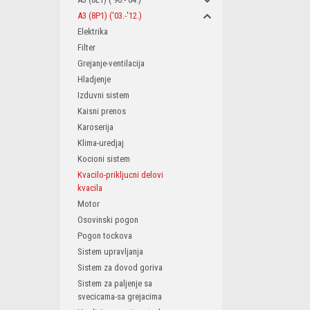
A3 (8P1) ('03.-'12.)
Elektrika
Filter
Grejanje-ventilacija
Hladjenje
Izduvni sistem
Kaisni prenos
Karoserija
Klima-uredjaj
Kocioni sistem
Kvacilo-prikljucni delovi
kvacila
Motor
Osovinski pogon
Pogon tockova
Sistem upravljanja
Sistem za dovod goriva
Sistem za paljenje sa
svecicama-sa grejacima