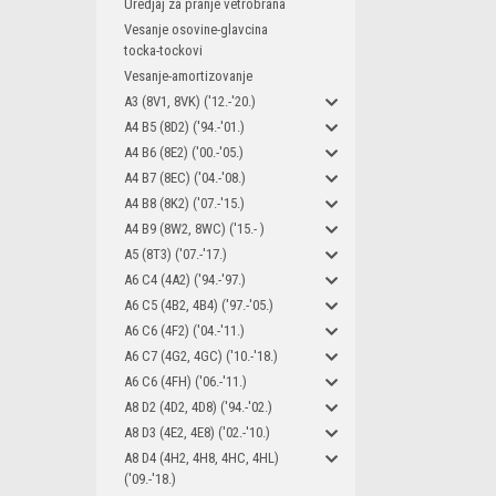
Uredjaj za pranje vetrobrana
Vesanje osovine-glavcina
tocka-tockovi
Vesanje-amortizovanje
A3 (8V1, 8VK) ('12.-'20.)
A4 B5 (8D2) ('94.-'01.)
A4 B6 (8E2) ('00.-'05.)
A4 B7 (8EC) ('04.-'08.)
A4 B8 (8K2) ('07.-'15.)
A4 B9 (8W2, 8WC) ('15.- )
A5 (8T3) ('07.-'17.)
A6 C4 (4A2) ('94.-'97.)
A6 C5 (4B2, 4B4) ('97.-'05.)
A6 C6 (4F2) ('04.-'11.)
A6 C7 (4G2, 4GC) ('10.-'18.)
A6 C6 (4FH) ('06.-'11.)
A8 D2 (4D2, 4D8) ('94.-'02.)
A8 D3 (4E2, 4E8) ('02.-'10.)
A8 D4 (4H2, 4H8, 4HC, 4HL)
('09.-'18.)