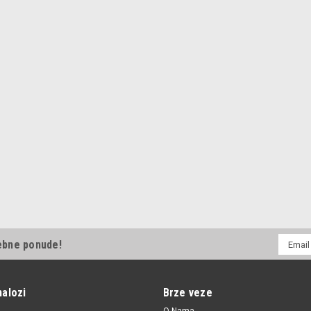
E-
ebne ponude!
mail
Adresa
nalozi
Brze veze