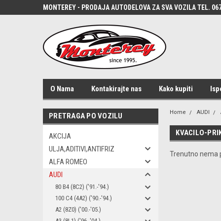
MONTEREY - PRODAJA AUTODELOVA ZA SVA VOZILA TEL. 067
O Nama
Kontakirajte nas
Kako kupiti
Isp
Home
AUDI
PRETRAGA PO VOZILU
KVACILO-PRI
AKCIJA
ULJA,ADITIVI,ANTIFRIZ
Trenutno nema p
ALFA ROMEO
AUDI
80 B4 (8C2) ('91.-'94.)
100 C4 (4A2) ('90.-'94.)
A2 (8Z0) ('00.-'05.)
A3 (8L1) ('96.-'04.)