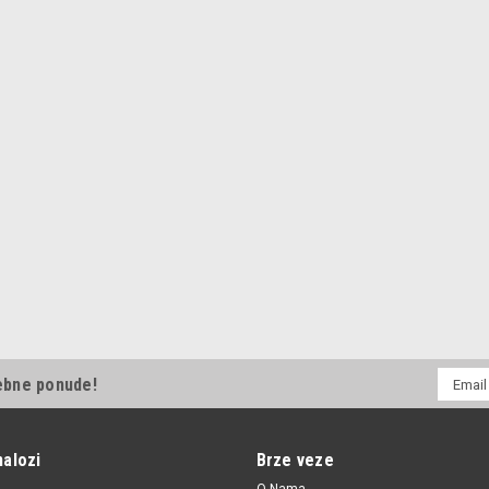
E-
ebne ponude!
mail
Adresa
nalozi
Brze veze