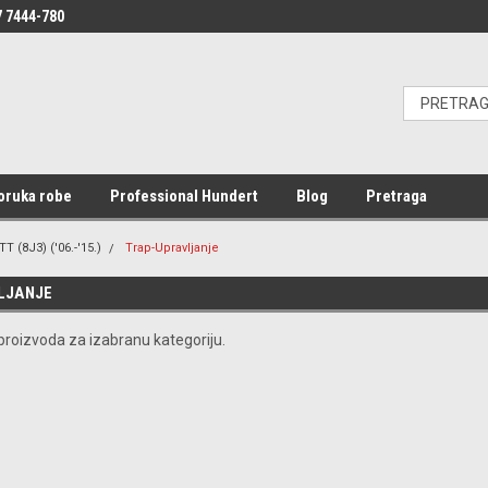
 7444-780
oruka robe
Professional Hundert
Blog
Pretraga
TT (8J3) ('06.-'15.)
Trap-Upravljanje
LJANJE
roizvoda za izabranu kategoriju.