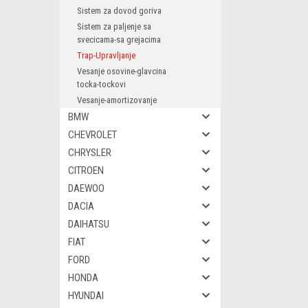
Sistem za dovod goriva
Sistem za paljenje sa
svecicama-sa grejacima
Trap-Upravljanje
Vesanje osovine-glavcina
tocka-tockovi
Vesanje-amortizovanje
BMW
CHEVROLET
CHRYSLER
CITROEN
DAEWOO
DACIA
DAIHATSU
FIAT
FORD
HONDA
HYUNDAI