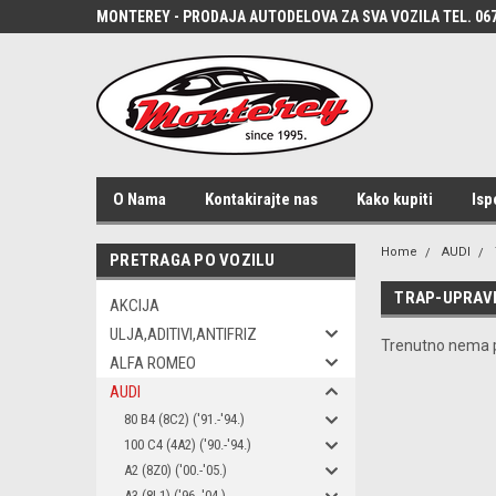
MONTEREY - PRODAJA AUTODELOVA ZA SVA VOZILA TEL. 067
O Nama
Kontakirajte nas
Kako kupiti
Isp
Home
AUDI
PRETRAGA PO VOZILU
TRAP-UPRAV
AKCIJA
ULJA,ADITIVI,ANTIFRIZ
Trenutno nema p
ALFA ROMEO
AUDI
80 B4 (8C2) ('91.-'94.)
100 C4 (4A2) ('90.-'94.)
A2 (8Z0) ('00.-'05.)
A3 (8L1) ('96.-'04.)