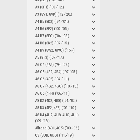
A3 (8P1) ('03.-'12.)
A3 (8V1, 8VK) ('12.-'20.)
A4 B5 (8D2) ('94.-'01.)
A4 B6 (8E2) ('00.-'05.)
A4 B7 (8EC) ('04.-'08.)
A4 B8 (8K2) ('07.-'15.)
A4 B9 (8W2, 8WC) ('15.- )
A5 (8T3) ('07.-'17.)
A6 C4 (4A2) ('94.-'97.)
A6 C5 (4B2, 4B4) ('97.-'05.)
A6 C6 (4F2) ('04.-'11.)
A6 C7 (4G2, 4GC) ('10.-'18.)
A6 C6 (4FH) ('06.-'11.)
A8 D2 (4D2, 4D8) ('94.-'02.)
A8 D3 (4E2, 4E8) ('02.-'10.)
A8 D4 (4H2, 4H8, 4HC, 4HL)
('09.-'18.)
Allroad (4BH,4C5) ('00.-'05.)
Q3 (8UB, 8UG) ('11.-'19.)