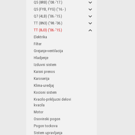
Q5 (8RB) ('08.-'17.)
Q5 (FYB, FYG) ('16.- )
Q7 (4LB) ('06.-'15.)
TT (8N3) ('98.-'06.)
TT (8J3) ('06.-'15.)
Elektrika
Filter
Grejanje-ventilacija
Hladjenje
Izduvni sistem
Kaisni prenos
Karoserija
Klima-uredjaj
Kocioni sistem
Kvacilo-prikljucni delovi
kvacila
Motor
Osovinski pogon
Pogon tockova
Sistem upravljanja