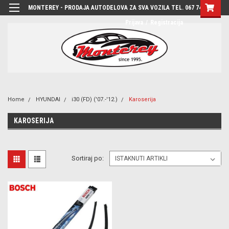
MONTEREY - PRODAJA AUTODELOVA ZA SVA VOZILA TEL. 067 7444-780
Prijava
/
Registracija
Home
HYUNDAI
i30 (FD) ('07.-'12.)
Karoserija
KAROSERIJA
Sortiraj po: