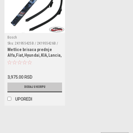
Bosch
Sku:
2K1955425B / 2K1955426B /
4F0998191 / 51843978 /
Metlice brisaca prednje
983602L000 / 51757532 /
Alfa,Fiat,Hyundai,KIA,Lancia,Pezo,Skoda,VW
983502L000 /3397007187 /
Aerotwin
AFL6045A/C02 / DF030 /
9XW177833801 / 119270 / A187
3,975.00 RSD
DODAJ U KORPU
UPOREDI