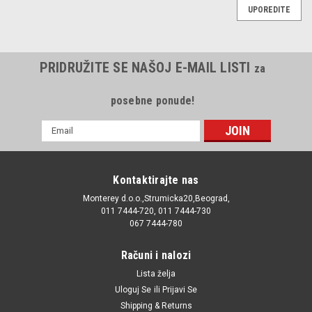
UPOREDITE
PRIDRUŽITE SE NAŠOJ E-MAIL LISTI
za
posebne ponude!
E-
mail
Adresa
Kontaktirajte nas
Monterey d.o.o.,Strumicka20,Beograd,
011 7444-720, 011 7444-730
067 7444-780
Računi i nalozi
Lista želja
Uloguj Se
ili
Prijavi Se
Shipping & Returns
|
Bosch
Sku:
2K1955425B / 2K1955426B / 4F0998191 / 51843978 /