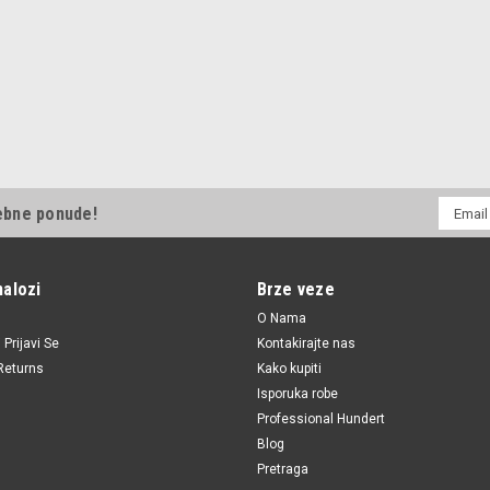
E-
ebne ponude!
mail
Adresa
nalozi
Brze veze
O Nama
i
Prijavi Se
Kontakirajte nas
Returns
Kako kupiti
Isporuka robe
Professional Hundert
Blog
Pretraga