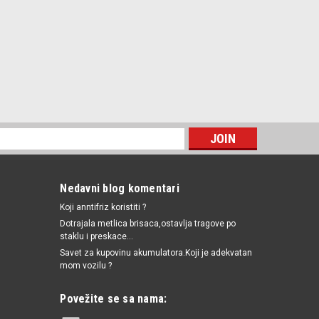
Nedavni blog komentari
Koji anntifriz koristiti ?
Dotrajala metlica brisaca,ostavlja tragove po
staklu i preskace...
Savet za kupovinu akumulatora.Koji je adekvatan
mom vozilu ?
Povežite se sa nama: