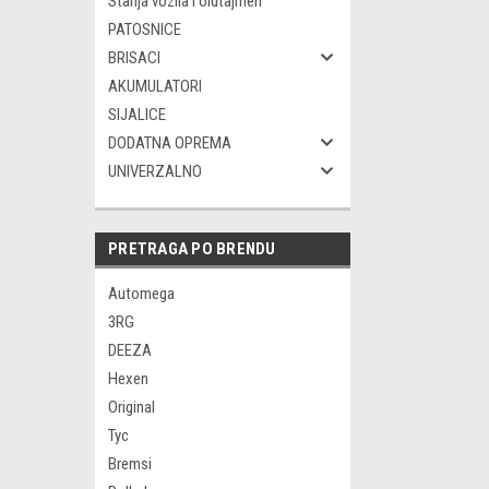
Starija vozila i oldtajmeri
PATOSNICE
BRISACI
AKUMULATORI
SIJALICE
DODATNA OPREMA
UNIVERZALNO
PRETRAGA PO BRENDU
Automega
3RG
DEEZA
Hexen
Original
Tyc
Bremsi