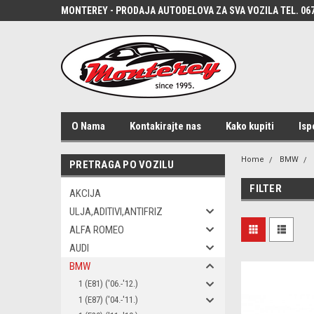
MONTEREY - PRODAJA AUTODELOVA ZA SVA VOZILA TEL. 067
O Nama
Kontakirajte nas
Kako kupiti
Isp
Home
BMW
PRETRAGA PO VOZILU
FILTER
AKCIJA
ULJA,ADITIVI,ANTIFRIZ
ALFA ROMEO
AUDI
BMW
1 (E81) ('06.-'12.)
1 (E87) ('04.-'11.)