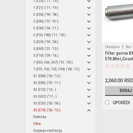
1 (F20) ('11.-'19.)
1 (F21) ('11.-'19.)
3 (E36) ('90.-'98.)
3 (E46) ('97.-'07.)
3 (E90) ('04.-'11.)
3 (F30, F80) ('11.-'18.)
5 (E39) ('95.-'04.)
|
Champion
Sku:
5 (E60) ('01.-'10.)
Filter goriva 
CFF100424 / 133
5 (F10) ('09.-'16.)
E70,Mini,Coun
7 (E65, E66, E67) ('01.-'09.)
7 (F01, F02, F03, F04) ('08.-'15.)
X1 (E84) ('09.-'15.)
2,060.00 RS
X3 (E83) ('03.-'11.)
X3 (F25) ('10.- )
DODAJ
X3 (G01) ('17.- )
UPOREDI
X5 (E53) ('00.-'06.)
X5 (E70) ('06.-'13.)
Elektrika
Filter
Grejanje-ventilacija