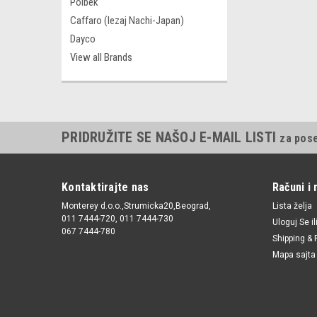
Polbek
Caffaro (lezaj Nachi-Japan)
Dayco
View all Brands
PRIDRUŽITE SE NAŠOJ E-MAIL LISTI
za pos
Kontaktirajte nas
Računi i 
Monterey d.o.o.,Strumicka20,Beograd,
Lista želja
011 7444-720, 011 7444-730
Uloguj Se
il
067 7444-780
Shipping & 
Mapa sajta