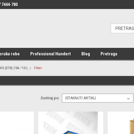
 7444-780
oruka robe
Professional Hundert
Blog
Pretraga
X5 (E70) ('06.-'13.)
Filter
Sortiraj po: