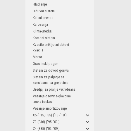
Hladjenje
Izduvni sistem
Kaisni prenos
Karoserija
Klima-uredjaj
Kocioni sistem
Kvacilo-prikljucni delovi
kvacila
Motor
Osovinski pogon
Sistem za dovod goriva
Sistem za paljenje sa
svecicama-sa grejacima
Uredjaj za pranje vetrobrana
Vesanje osovine-glavcina
tocka-tockovi
Vesanje-amortizovanje
X5 (F15, F85) ('13.-'18.)
Z3 (E36) ('95.-'03.)
Z4 (E85) ('02.-'09.)